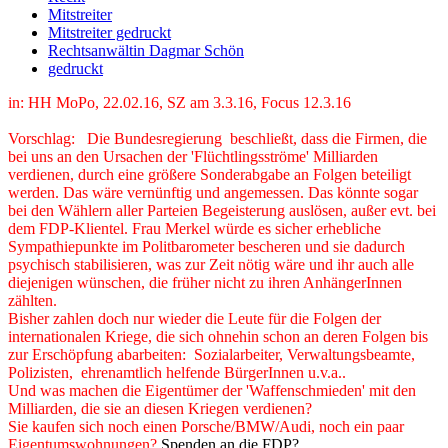
Mitstreiter
Mitstreiter gedruckt
Rechtsanwältin Dagmar Schön
gedruckt
in: HH MoPo, 22.02.16, SZ am 3.3.16, Focus 12.3.16
Vorschlag: Die Bundesregierung beschließt, dass die Firmen, die
bei uns an den Ursachen der 'Flüchtlingsströme' Milliarden
verdienen, durch eine größere Sonderabgabe an Folgen beteiligt
werden. Das wäre vernünftig und angemessen. Das könnte sogar
bei den Wählern aller Parteien Begeisterung auslösen, außer evt. bei
dem FDP-Klientel. Frau Merkel würde es sicher erhebliche
Sympathiepunkte im Politbarometer bescheren und sie dadurch
psychisch stabilisieren, was zur Zeit nötig wäre und ihr auch alle
diejenigen wünschen, die früher nicht zu ihren AnhängerInnen
zählten.
Bisher zahlen doch nur wieder die Leute für die Folgen der
internationalen Kriege, die sich ohnehin schon an deren Folgen bis
zur Erschöpfung abarbeiten: Sozialarbeiter, Verwaltungsbeamte,
Polizisten, ehrenamtlich helfende BürgerInnen u.v.a..
Und was machen die Eigentümer der 'Waffenschmieden' mit den
Milliarden, die sie an diesen Kriegen verdienen?
Sie kaufen sich noch einen Porsche/BMW/Audi, noch ein paar
Eigentumswohnungen?
Spenden an die FDP?