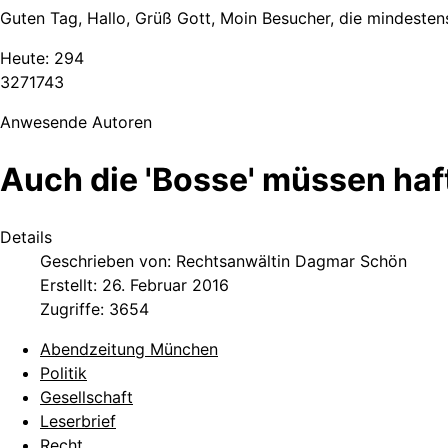
Guten Tag, Hallo, Grüß Gott, Moin Besucher, die mindestens
Heute:
294
3
2
7
1
7
4
3
Anwesende Autoren
Auch die 'Bosse' müssen haf
Details
Geschrieben von:
Rechtsanwältin Dagmar Schön
Erstellt: 26. Februar 2016
Zugriffe: 3654
Abendzeitung München
Politik
Gesellschaft
Leserbrief
Recht