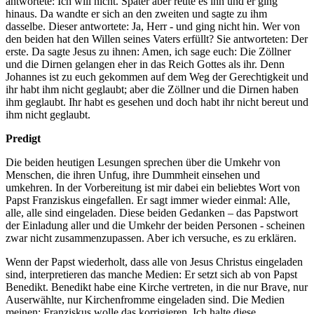
antwortete: Ich will nicht. Später aber reute es ihn und er ging
hinaus. Da wandte er sich an den zweiten und sagte zu ihm
dasselbe. Dieser antwortete: Ja, Herr - und ging nicht hin. Wer von
den beiden hat den Willen seines Vaters erfüllt? Sie antworteten: Der
erste. Da sagte Jesus zu ihnen: Amen, ich sage euch: Die Zöllner
und die Dirnen gelangen eher in das Reich Gottes als ihr. Denn
Johannes ist zu euch gekommen auf dem Weg der Gerechtigkeit und
ihr habt ihm nicht geglaubt; aber die Zöllner und die Dirnen haben
ihm geglaubt. Ihr habt es gesehen und doch habt ihr nicht bereut und
ihm nicht geglaubt.
Predigt
Die beiden heutigen Lesungen sprechen über die Umkehr von
Menschen, die ihren Unfug, ihre Dummheit einsehen und
umkehren. In der Vorbereitung ist mir dabei ein beliebtes Wort von
Papst Franziskus eingefallen. Er sagt immer wieder einmal: Alle,
alle, alle sind eingeladen. Diese beiden Gedanken – das Papstwort
der Einladung aller und die Umkehr der beiden Personen - scheinen
zwar nicht zusammenzupassen. Aber ich versuche, es zu erklären.
Wenn der Papst wiederholt, dass alle von Jesus Christus eingeladen
sind, interpretieren das manche Medien: Er setzt sich ab von Papst
Benedikt. Benedikt habe eine Kirche vertreten, in die nur Brave, nur
Auserwählte, nur Kirchenfromme eingeladen sind. Die Medien
meinen: Franziskus wolle das korrigieren. Ich halte diese