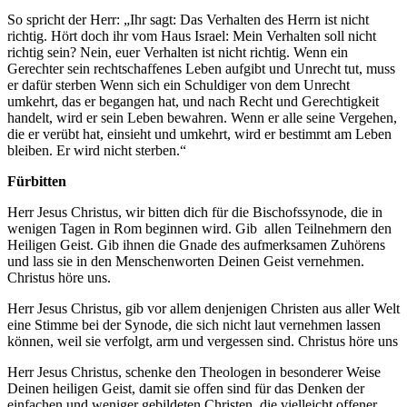
So spricht der Herr: „Ihr sagt: Das Verhalten des Herrn ist nicht
richtig. Hört doch ihr vom Haus Israel: Mein Verhalten soll nicht
richtig sein? Nein, euer Verhalten ist nicht richtig. Wenn ein
Gerechter sein rechtschaffenes Leben aufgibt und Unrecht tut, muss
er dafür sterben Wenn sich ein Schuldiger von dem Unrecht
umkehrt, das er begangen hat, und nach Recht und Gerechtigkeit
handelt, wird er sein Leben bewahren. Wenn er alle seine Vergehen,
die er verübt hat, einsieht und umkehrt, wird er bestimmt am Leben
bleiben. Er wird nicht sterben.“
Fürbitten
Herr Jesus Christus, wir bitten dich für die Bischofssynode, die in
wenigen Tagen in Rom beginnen wird. Gib allen Teilnehmern den
Heiligen Geist. Gib ihnen die Gnade des aufmerksamen Zuhörens
und lass sie in den Menschenworten Deinen Geist vernehmen.
Christus höre uns.
Herr Jesus Christus, gib vor allem denjenigen Christen aus aller Welt
eine Stimme bei der Synode, die sich nicht laut vernehmen lassen
können, weil sie verfolgt, arm und vergessen sind. Christus höre uns
Herr Jesus Christus, schenke den Theologen in besonderer Weise
Deinen heiligen Geist, damit sie offen sind für das Denken der
einfachen und weniger gebildeten Christen, die vielleicht offener