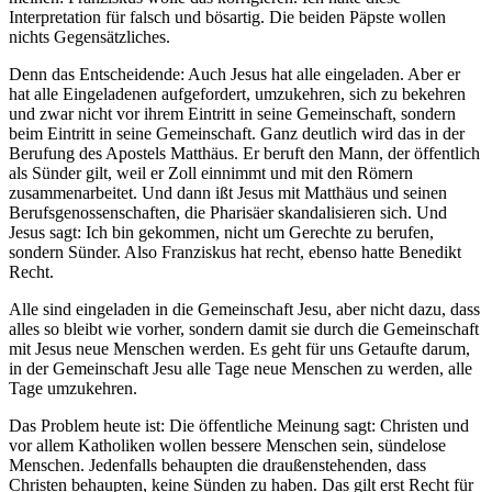
Interpretation für falsch und bösartig. Die beiden Päpste wollen
nichts Gegensätzliches.
Denn das Entscheidende: Auch Jesus hat alle eingeladen. Aber er
hat alle Eingeladenen aufgefordert, umzukehren, sich zu bekehren
und zwar nicht vor ihrem Eintritt in seine Gemeinschaft, sondern
beim Eintritt in seine Gemeinschaft. Ganz deutlich wird das in der
Berufung des Apostels Matthäus. Er beruft den Mann, der öffentlich
als Sünder gilt, weil er Zoll einnimmt und mit den Römern
zusammenarbeitet. Und dann ißt Jesus mit Matthäus und seinen
Berufsgenossenschaften, die Pharisäer skandalisieren sich. Und
Jesus sagt: Ich bin gekommen, nicht um Gerechte zu berufen,
sondern Sünder. Also Franziskus hat recht, ebenso hatte Benedikt
Recht.
Alle sind eingeladen in die Gemeinschaft Jesu, aber nicht dazu, dass
alles so bleibt wie vorher, sondern damit sie durch die Gemeinschaft
mit Jesus neue Menschen werden. Es geht für uns Getaufte darum,
in der Gemeinschaft Jesu alle Tage neue Menschen zu werden, alle
Tage umzukehren.
Das Problem heute ist: Die öffentliche Meinung sagt: Christen und
vor allem Katholiken wollen bessere Menschen sein, sündelose
Menschen. Jedenfalls behaupten die draußenstehenden, dass
Christen behaupten, keine Sünden zu haben. Das gilt erst Recht für