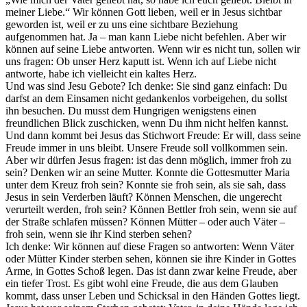
meiner Liebe.“ Wir können Gott lieben, weil er in Jesus sichtbar
geworden ist, weil er zu uns eine sichtbare Beziehung
aufgenommen hat. Ja – man kann Liebe nicht befehlen. Aber wir
können auf seine Liebe antworten. Wenn wir es nicht tun, sollen wir
uns fragen: Ob unser Herz kaputt ist. Wenn ich auf Liebe nicht
antworte, habe ich vielleicht ein kaltes Herz.
Und was sind Jesu Gebote? Ich denke: Sie sind ganz einfach: Du
darfst an dem Einsamen nicht gedankenlos vorbeigehen, du sollst
ihn besuchen. Du musst dem Hungrigen wenigstens einen
freundlichen Blick zuschicken, wenn Du ihm nicht helfen kannst.
Und dann kommt bei Jesus das Stichwort Freude: Er will, dass seine
Freude immer in uns bleibt. Unsere Freude soll vollkommen sein.
Aber wir dürfen Jesus fragen: ist das denn möglich, immer froh zu
sein? Denken wir an seine Mutter. Konnte die Gottesmutter Maria
unter dem Kreuz froh sein? Konnte sie froh sein, als sie sah, dass
Jesus in sein Verderben läuft? Können Menschen, die ungerecht
verurteilt werden, froh sein? Können Bettler froh sein, wenn sie auf
der Straße schlafen müssen? Können Mütter – oder auch Väter –
froh sein, wenn sie ihr Kind sterben sehen?
Ich denke: Wir können auf diese Fragen so antworten: Wenn Väter
oder Mütter Kinder sterben sehen, können sie ihre Kinder in Gottes
Arme, in Gottes Schoß legen. Das ist dann zwar keine Freude, aber
ein tiefer Trost. Es gibt wohl eine Freude, die aus dem Glauben
kommt, dass unser Leben und Schicksal in den Händen Gottes liegt.