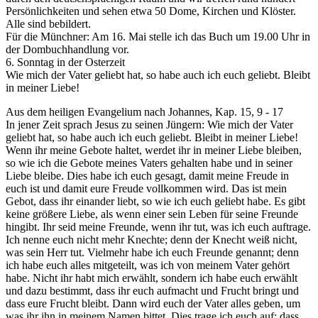
Persönlichkeiten und sehen etwa 50 Dome, Kirchen und Klöster.
Alle sind bebildert.
Für die Münchner: Am 16. Mai stelle ich das Buch um 19.00 Uhr in
der Dombuchhandlung vor.
6. Sonntag in der Osterzeit
Wie mich der Vater geliebt hat, so habe auch ich euch geliebt. Bleibt
in meiner Liebe!
Aus dem heiligen Evangelium nach Johannes, Kap. 15, 9 - 17
In jener Zeit sprach Jesus zu seinen Jüngern: Wie mich der Vater
geliebt hat, so habe auch ich euch geliebt. Bleibt in meiner Liebe!
Wenn ihr meine Gebote haltet, werdet ihr in meiner Liebe bleiben,
so wie ich die Gebote meines Vaters gehalten habe und in seiner
Liebe bleibe. Dies habe ich euch gesagt, damit meine Freude in
euch ist und damit eure Freude vollkommen wird. Das ist mein
Gebot, dass ihr einander liebt, so wie ich euch geliebt habe. Es gibt
keine größere Liebe, als wenn einer sein Leben für seine Freunde
hingibt. Ihr seid meine Freunde, wenn ihr tut, was ich euch auftrage.
Ich nenne euch nicht mehr Knechte; denn der Knecht weiß nicht,
was sein Herr tut. Vielmehr habe ich euch Freunde genannt; denn
ich habe euch alles mitgeteilt, was ich von meinem Vater gehört
habe. Nicht ihr habt mich erwählt, sondern ich habe euch erwählt
und dazu bestimmt, dass ihr euch aufmacht und Frucht bringt und
dass eure Frucht bleibt. Dann wird euch der Vater alles geben, um
was ihr ihn in meinem Namen bittet. Dies trage ich euch auf: dass