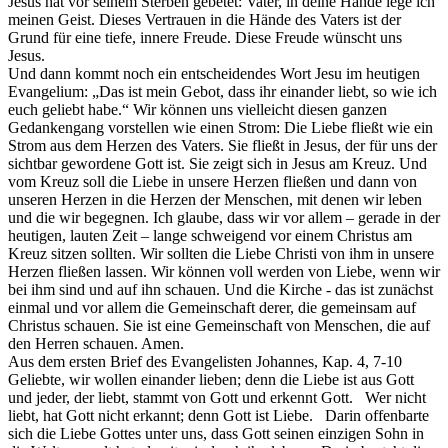
Jesus hat vor seinem Sterben gebetet: Vater, in deine Hände lege ich
meinen Geist. Dieses Vertrauen in die Hände des Vaters ist der
Grund für eine tiefe, innere Freude. Diese Freude wünscht uns
Jesus.
Und dann kommt noch ein entscheidendes Wort Jesu im heutigen
Evangelium: „Das ist mein Gebot, dass ihr einander liebt, so wie ich
euch geliebt habe.“ Wir können uns vielleicht diesen ganzen
Gedankengang vorstellen wie einen Strom: Die Liebe fließt wie ein
Strom aus dem Herzen des Vaters. Sie fließt in Jesus, der für uns der
sichtbar gewordene Gott ist. Sie zeigt sich in Jesus am Kreuz. Und
vom Kreuz soll die Liebe in unsere Herzen fließen und dann von
unseren Herzen in die Herzen der Menschen, mit denen wir leben
und die wir begegnen. Ich glaube, dass wir vor allem – gerade in der
heutigen, lauten Zeit – lange schweigend vor einem Christus am
Kreuz sitzen sollten. Wir sollten die Liebe Christi von ihm in unsere
Herzen fließen lassen. Wir können voll werden von Liebe, wenn wir
bei ihm sind und auf ihn schauen. Und die Kirche - das ist zunächst
einmal und vor allem die Gemeinschaft derer, die gemeinsam auf
Christus schauen. Sie ist eine Gemeinschaft von Menschen, die auf
den Herren schauen. Amen.
Aus dem ersten Brief des Evangelisten Johannes, Kap. 4, 7-10
Geliebte, wir wollen einander lieben; denn die Liebe ist aus Gott
und jeder, der liebt, stammt von Gott und erkennt Gott. Wer nicht
liebt, hat Gott nicht erkannt; denn Gott ist Liebe. Darin offenbarte
sich die Liebe Gottes unter uns, dass Gott seinen einzigen Sohn in