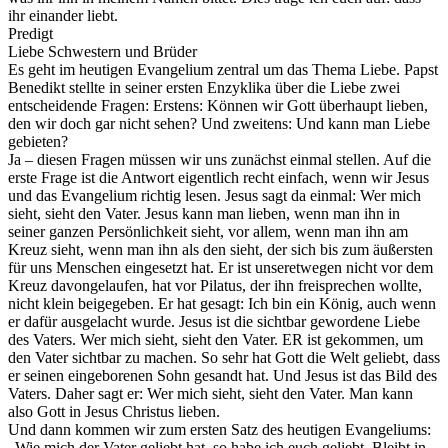
ihr einander liebt.
Predigt
Liebe Schwestern und Brüder
Es geht im heutigen Evangelium zentral um das Thema Liebe. Papst
Benedikt stellte in seiner ersten Enzyklika über die Liebe zwei
entscheidende Fragen: Erstens: Können wir Gott überhaupt lieben,
den wir doch gar nicht sehen? Und zweitens: Und kann man Liebe
gebieten?
Ja – diesen Fragen müssen wir uns zunächst einmal stellen. Auf die
erste Frage ist die Antwort eigentlich recht einfach, wenn wir Jesus
und das Evangelium richtig lesen. Jesus sagt da einmal: Wer mich
sieht, sieht den Vater. Jesus kann man lieben, wenn man ihn in
seiner ganzen Persönlichkeit sieht, vor allem, wenn man ihn am
Kreuz sieht, wenn man ihn als den sieht, der sich bis zum äußersten
für uns Menschen eingesetzt hat. Er ist unseretwegen nicht vor dem
Kreuz davongelaufen, hat vor Pilatus, der ihn freisprechen wollte,
nicht klein beigegeben. Er hat gesagt: Ich bin ein König, auch wenn
er dafür ausgelacht wurde. Jesus ist die sichtbar gewordene Liebe
des Vaters. Wer mich sieht, sieht den Vater. ER ist gekommen, um
den Vater sichtbar zu machen. So sehr hat Gott die Welt geliebt, dass
er seinen eingeborenen Sohn gesandt hat. Und Jesus ist das Bild des
Vaters. Daher sagt er: Wer mich sieht, sieht den Vater. Man kann
also Gott in Jesus Christus lieben.
Und dann kommen wir zum ersten Satz des heutigen Evangeliums:
„Wie mich der Vater geliebt hat, so habe ich euch geliebt. Bleibt in