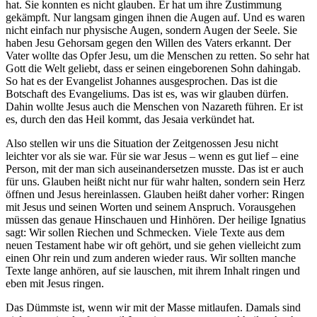
hat. Sie konnten es nicht glauben. Er hat um ihre Zustimmung
gekämpft. Nur langsam gingen ihnen die Augen auf. Und es waren
nicht einfach nur physische Augen, sondern Augen der Seele. Sie
haben Jesu Gehorsam gegen den Willen des Vaters erkannt. Der
Vater wollte das Opfer Jesu, um die Menschen zu retten. So sehr hat
Gott die Welt geliebt, dass er seinen eingeborenen Sohn dahingab.
So hat es der Evangelist Johannes ausgesprochen. Das ist die
Botschaft des Evangeliums. Das ist es, was wir glauben dürfen.
Dahin wollte Jesus auch die Menschen von Nazareth führen. Er ist
es, durch den das Heil kommt, das Jesaia verkündet hat.
Also stellen wir uns die Situation der Zeitgenossen Jesu nicht
leichter vor als sie war. Für sie war Jesus – wenn es gut lief – eine
Person, mit der man sich auseinandersetzen musste. Das ist er auch
für uns. Glauben heißt nicht nur für wahr halten, sondern sein Herz
öffnen und Jesus hereinlassen. Glauben heißt daher vorher: Ringen
mit Jesus und seinen Worten und seinem Anspruch. Vorausgehen
müssen das genaue Hinschauen und Hinhören. Der heilige Ignatius
sagt: Wir sollen Riechen und Schmecken. Viele Texte aus dem
neuen Testament habe wir oft gehört, und sie gehen vielleicht zum
einen Ohr rein und zum anderen wieder raus. Wir sollten manche
Texte lange anhören, auf sie lauschen, mit ihrem Inhalt ringen und
eben mit Jesus ringen.
Das Dümmste ist, wenn wir mit der Masse mitlaufen. Damals sind