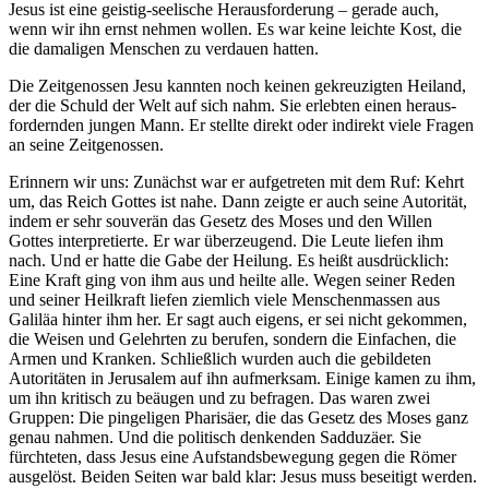
Jesus ist eine geistig-seelische Herausforderung – gerade auch,
wenn wir ihn ernst nehmen wollen. Es war keine leichte Kost, die
die damaligen Menschen zu verdauen hatten.
Die Zeitgenossen Jesu kannten noch keinen gekreuzigten Heiland,
der die Schuld der Welt auf sich nahm. Sie erlebten einen heraus-
fordernden jungen Mann. Er stellte direkt oder indirekt viele Fragen
an seine Zeitgenossen.
Erinnern wir uns: Zunächst war er aufgetreten mit dem Ruf: Kehrt
um, das Reich Gottes ist nahe. Dann zeigte er auch seine Autorität,
indem er sehr souverän das Gesetz des Moses und den Willen
Gottes interpretierte. Er war überzeugend. Die Leute liefen ihm
nach. Und er hatte die Gabe der Heilung. Es heißt ausdrücklich:
Eine Kraft ging von ihm aus und heilte alle. Wegen seiner Reden
und seiner Heilkraft liefen ziemlich viele Menschenmassen aus
Galiläa hinter ihm her. Er sagt auch eigens, er sei nicht gekommen,
die Weisen und Gelehrten zu berufen, sondern die Einfachen, die
Armen und Kranken. Schließlich wurden auch die gebildeten
Autoritäten in Jerusalem auf ihn aufmerksam. Einige kamen zu ihm,
um ihn kritisch zu beäugen und zu befragen. Das waren zwei
Gruppen: Die pingeligen Pharisäer, die das Gesetz des Moses ganz
genau nahmen. Und die politisch denkenden Sadduzäer. Sie
fürchteten, dass Jesus eine Aufstandsbewegung gegen die Römer
ausgelöst. Beiden Seiten war bald klar: Jesus muss beseitigt werden.