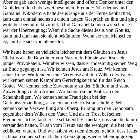
Aber es gab auch wenige intelligente und offene Denker unter den
Gebildeten. Ich habe zwei besondere Freunde: Nikodemus und
Gamaliel. Nikodemus hatte Jesus lange aus der Ferne beobachtet,
kam dann einmal nachts zu einem langen Gespräch zu ihm und ging
wohl tief beeindruckt zurück. Und Gamaliel kennen wir schon: Er
war der Überzeugung: Wenn die Sache dieses Jesus von Gott ist,
kann und darf man sie nicht bekämpfen. Wenn sie von Menschen
ist, läuft sie sich von alleine tot.
Wir heute haben es vielleicht leichter mit dem Glauben an Jesus
Christus als die Bewohner von Nazareth. Für sie war Jesus ein
junger Provokateur. Wir aber wissen, dass er todesmutig seinen Weg
zu Ende gegangen ist. Wir kennen Jesus am Kreuz. Wir kennen
seine Treue. Wir kennen seine Verweise auf den Willen des Vaters,
wir kennen seinen Kampf um Gerechtigkeit und für das Reich
Gottes. Wir kennen seine Zuwendung zu den Sündern und seine
Zuwendung zu den Armen. Wir kennen seine Kritik an den
Scheinheiligen. Wir kennen seine Traurigkeit bei der
Gerichtsverhandlung, als niemand rief: Er ist unschuldig. Wir
kennen seine Verzweiflung am Ölberg. Er rang um den Gehorsam
gegenüber dem Willen den Vater. Und als er Trost bei seinen
Freunden suchte, fand er sie schlafend. Er merkte, dass sie ihn kaum
verstanden hatten. Er sah vom Kreuz aus die wenigen, die bei ihm
geblieben waren. Und wir haben von den Zeugen gehört, dass Jesus
sich nach seiner schrecklichen Kreuzigung wieder lebendig gezeigt