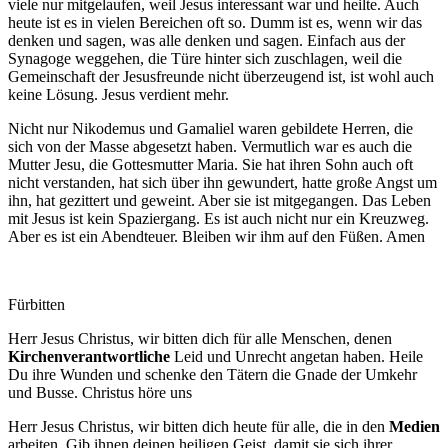
viele nur mitgelaufen, weil Jesus interessant war und heilte. Auch
heute ist es in vielen Bereichen oft so. Dumm ist es, wenn wir das
denken und sagen, was alle denken und sagen. Einfach aus der
Synagoge weggehen, die Türe hinter sich zuschlagen, weil die
Gemeinschaft der Jesusfreunde nicht überzeugend ist, ist wohl auch
keine Lösung. Jesus verdient mehr.
Nicht nur Nikodemus und Gamaliel waren gebildete Herren, die
sich von der Masse abgesetzt haben. Vermutlich war es auch die
Mutter Jesu, die Gottesmutter Maria. Sie hat ihren Sohn auch oft
nicht verstanden, hat sich über ihn gewundert, hatte große Angst um
ihn, hat gezittert und geweint. Aber sie ist mitgegangen. Das Leben
mit Jesus ist kein Spaziergang. Es ist auch nicht nur ein Kreuzweg.
Aber es ist ein Abendteuer. Bleiben wir ihm auf den Füßen. Amen
Fürbitten
Herr Jesus Christus, wir bitten dich für alle Menschen, denen
Kirchenverantwortliche
Leid und Unrecht angetan haben. Heile
Du ihre Wunden und schenke den Tätern die Gnade der Umkehr
und Busse. Christus höre uns
Herr Jesus Christus, wir bitten dich heute für alle, die in den
Medien
arbeiten. Gib ihnen deinen heiligen Geist, damit sie sich ihrer