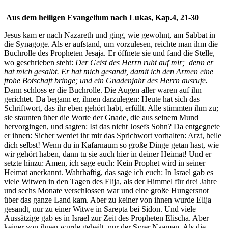
Aus dem heiligen Evangelium nach Lukas, Kap.4, 21-30
Jesus kam er nach Nazareth und ging, wie gewohnt, am Sabbat in
die Synagoge. Als er aufstand, um vorzulesen, reichte man ihm die
Buchrolle des Propheten Jesaja. Er öffnete sie und fand die Stelle,
wo geschrieben steht:
Der Geist des Herrn ruht auf mir; denn er
hat mich gesalbt.
Er hat mich gesandt, damit ich den Armen eine
frohe Botschaft bringe;
und ein Gnadenjahr des Herrn ausrufe.
Dann schloss er die Buchrolle. Die Augen aller waren auf ihn
gerichtet. Da begann er, ihnen darzulegen: Heute hat sich das
Schriftwort, das ihr eben gehört habt, erfüllt. Alle stimmten ihm zu;
sie staunten über die Worte der Gnade, die aus seinem Mund
hervorgingen, und sagten: Ist das nicht Josefs Sohn? Da entgegnete
er ihnen: Sicher werdet ihr mir das Sprichwort vorhalten: Arzt, heile
dich selbst! Wenn du in Kafarnaum so große Dinge getan hast, wie
wir gehört haben, dann tu sie auch hier in deiner Heimat! Und er
setzte hinzu: Amen, ich sage euch: Kein Prophet wird in seiner
Heimat anerkannt. Wahrhaftig, das sage ich euch: In Israel gab es
viele Witwen in den Tagen des Elija, als der Himmel für drei Jahre
und sechs Monate verschlossen war und eine große Hungersnot
über das ganze Land kam. Aber zu keiner von ihnen wurde Elija
gesandt, nur zu einer Witwe in Sarepta bei Sidon. Und viele
Aussätzige gab es in Israel zur Zeit des Propheten Elischa. Aber
keiner von ihnen wurde geheilt, nur der Syrer Naaman. Als die