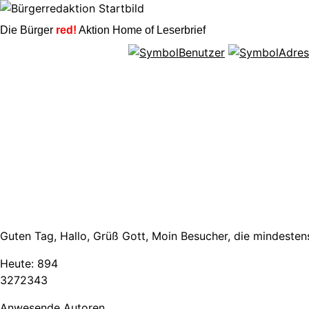
Die Bürger
red!
Aktion Home of Leserbrief
Guten Tag, Hallo, Grüß Gott, Moin Besucher, die mindestens
Heute:
894
3
2
7
2
3
4
3
Anwesende Autoren