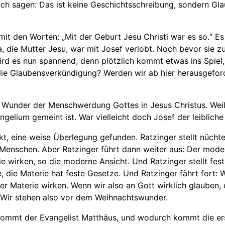
ch sagen: Das ist keine Geschichtsschreibung, sondern Gla
it den Worten: „Mit der Geburt Jesu Christi war es so.“ E
a, die Mutter Jesu, war mit Josef verlobt. Noch bevor sie
wird es nun spannend, denn plötzlich kommt etwas ins Spie
die Glaubensverkündigung? Werden wir ab hier herausgeford
Wunder der Menschwerdung Gottes in Jesus Christus. Weil d
gelium gemeint ist. War vielleicht doch Josef der leibliche
kt, eine weise Überlegung gefunden. Ratzinger stellt nüch
 Menschen. Aber Ratzinger führt dann weiter aus: Der mode
 wirken, so die moderne Ansicht. Und Ratzinger stellt fest
e, die Materie hat feste Gesetze. Und Ratzinger fährt fort: 
er Materie wirken. Wenn wir also an Gott wirklich glauben, 
 Wir stehen also vor dem Weihnachtswunder.
kommt der Evangelist Matthäus, und wodurch kommt die er