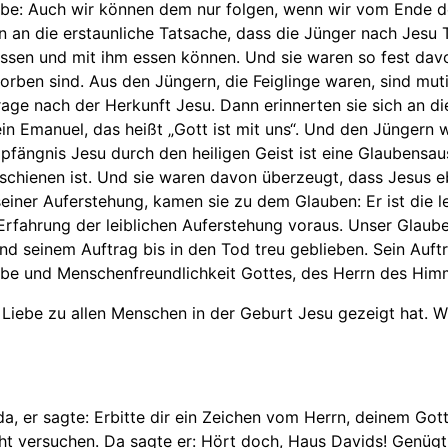
be: Auch wir können dem nur folgen, wenn wir vom Ende de
 an die erstaunliche Tatsache, dass die Jünger nach Jesu 
assen und mit ihm essen können. Und sie waren so fest dav
orben sind. Aus den Jüngern, die Feiglinge waren, sind mu
ge nach der Herkunft Jesu. Dann erinnerten sie sich an di
n Emanuel, das heißt „Gott ist mit uns“. Und den Jüngern
pfängnis Jesu durch den heiligen Geist ist eine Glaubensau
erschienen ist. Und sie waren davon überzeugt, dass Jesus 
seiner Auferstehung, kamen sie zu dem Glauben: Er ist die 
 Erfahrung der leiblichen Auferstehung voraus. Unser Glau
und seinem Auftrag bis in den Tod treu geblieben. Sein Auft
iebe und Menschenfreundlichkeit Gottes, des Herrn des Him
 Liebe zu allen Menschen in der Geburt Jesu gezeigt hat. W
, er sagte: Erbitte dir ein Zeichen vom Herrn, deinem Gott
ht versuchen. Da sagte er: Hört doch, Haus Davids! Genügt