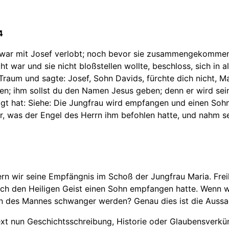
4
r, war mit Josef verlobt; noch bevor sie zusammengekommen 
t war und sie nicht bloßstellen wollte, beschloss, sich in a
Traum und sagte: Josef, Sohn Davids, fürchte dich nicht, Ma
ren; ihm sollst du den Namen Jesus geben; denn er wird sein
sagt hat: Siehe: Die Jungfrau wird empfangen und einen S
er, was der Engel des Herrn ihm befohlen hatte, und nahm se
eiern wir seine Empfängnis im Schoß der Jungfrau Maria. Fr
h den Heiligen Geist einen Sohn empfangen hatte. Wenn wir 
 des Mannes schwanger werden? Genau dies ist die Aussage
r Text nun Geschichtsschreibung, Historie oder Glaubensver