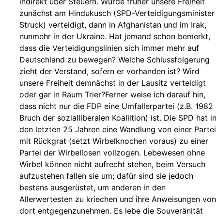
indirekt über Steuern. Wurde früher unsere Freiheit
zunächst am Hindukusch (SPD-Verteidigungsminister
Struck) verteidigt, dann in Afghanistan und im Irak,
nunmehr in der Ukraine. Hat jemand schon bemerkt,
dass die Verteidigungslinien sich immer mehr auf
Deutschland zu bewegen? Welche Schlussfolgerung
zieht der Verstand, sofern er vorhanden ist? Wird
unsere Freiheit demnächst in der Lausitz verteidigt
oder gar in Raum Trier?Ferner weise ich darauf hin,
dass nicht nur die FDP eine Umfallerpartei (z.B. 1982
Bruch der sozialliberalen Koaliition) ist. Die SPD hat in
den letzten 25 Jahren eine Wandlung von einer Partei
mit Rückgrat (setzt Wirbelknochen voraus) zu einer
Partei der Wirbellosen vollzogen. Lebewesen ohne
Wirbel können nicht aufrecht stehen, beim Versuch
aufzustehen fallen sie um; dafür sind sie jedoch
bestens ausgerüstet, um anderen in den
Allerwertesten zu kriechen und ihre Anweisungen von
dort entgegenzunehmen. Es lebe die Souveränität