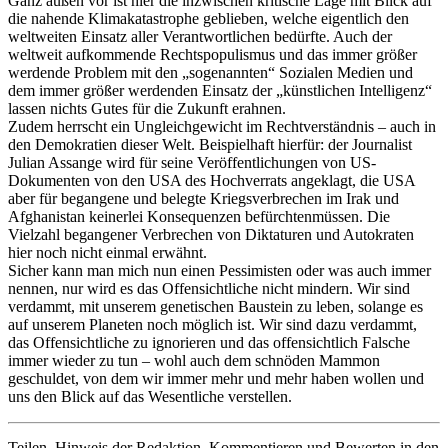
Ganz außen vor ist hier die inzwischen kritische Lage mit Blick auf
die nahende Klimakatastrophe geblieben, welche eigentlich den
weltweiten Einsatz aller Verantwortlichen bedürfte. Auch der
weltweit aufkommende Rechtspopulismus und das immer größer
werdende Problem mit den „sogenannten“ Sozialen Medien und
dem immer größer werdenden Einsatz der „künstlichen Intelligenz“
lassen nichts Gutes für die Zukunft erahnen.
Zudem herrscht ein Ungleichgewicht im Rechtverständnis – auch in
den Demokratien dieser Welt. Beispielhaft hierfür: der Journalist
Julian Assange wird für seine Veröffentlichungen von US-
Dokumenten von den USA des Hochverrats angeklagt, die USA
aber für begangene und belegte Kriegsverbrechen im Irak und
Afghanistan keinerlei Konsequenzen befürchtenmüssen. Die
Vielzahl begangener Verbrechen von Diktaturen und Autokraten
hier noch nicht einmal erwähnt.
Sicher kann man mich nun einen Pessimisten oder was auch immer
nennen, nur wird es das Offensichtliche nicht mindern. Wir sind
verdammt, mit unserem genetischen Baustein zu leben, solange es
auf unserem Planeten noch möglich ist. Wir sind dazu verdammt,
das Offensichtliche zu ignorieren und das offensichtlich Falsche
immer wieder zu tun – wohl auch dem schnöden Mammon
geschuldet, von dem wir immer mehr und mehr haben wollen und
uns den Blick auf das Wesentliche verstellen.
Teilen, Hinweis der Redaktion, Kommentieren und Bewerten in den