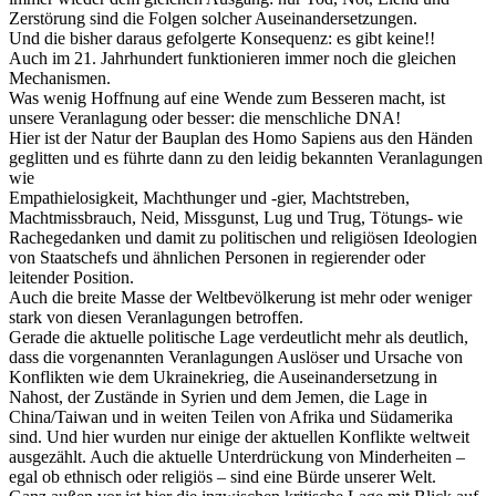
Zerstörung sind die Folgen solcher Auseinandersetzungen.
Und die bisher daraus gefolgerte Konsequenz: es gibt keine!!
Auch im 21. Jahrhundert funktionieren immer noch die gleichen
Mechanismen.
Was wenig Hoffnung auf eine Wende zum Besseren macht, ist
unsere Veranlagung oder besser: die menschliche DNA!
Hier ist der Natur der Bauplan des Homo Sapiens aus den Händen
geglitten und es führte dann zu den leidig bekannten Veranlagungen
wie
Empathielosigkeit, Machthunger und -gier, Machtstreben,
Machtmissbrauch, Neid, Missgunst, Lug und Trug, Tötungs- wie
Rachegedanken und damit zu politischen und religiösen Ideologien
von Staatschefs und ähnlichen Personen in regierender oder
leitender Position.
Auch die breite Masse der Weltbevölkerung ist mehr oder weniger
stark von diesen Veranlagungen betroffen.
Gerade die aktuelle politische Lage verdeutlicht mehr als deutlich,
dass die vorgenannten Veranlagungen Auslöser und Ursache von
Konflikten wie dem Ukrainekrieg, die Auseinandersetzung in
Nahost, der Zustände in Syrien und dem Jemen, die Lage in
China/Taiwan und in weiten Teilen von Afrika und Südamerika
sind. Und hier wurden nur einige der aktuellen Konflikte weltweit
ausgezählt. Auch die aktuelle Unterdrückung von Minderheiten –
egal ob ethnisch oder religiös – sind eine Bürde unserer Welt.