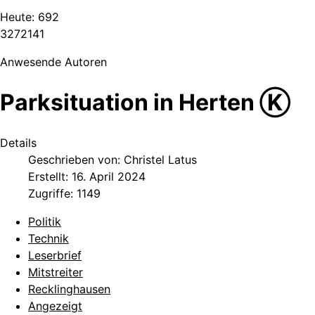
Heute:
692
3
2
7
2
1
4
1
Anwesende Autoren
Parksituation in Herten Ⓚ
Details
Geschrieben von:
Christel Latus
Erstellt: 16. April 2024
Zugriffe: 1149
Politik
Technik
Leserbrief
Mitstreiter
Recklinghausen
Angezeigt