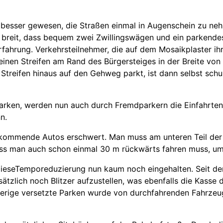
besser gewesen, die Straßen einmal in Augenschein zu nehme
so breit, dass bequem zwei Zwillingswägen und ein parkende
ahrung. Verkehrsteilnehmer, die auf dem Mosaikplaster ihr 
, einen Streifen am Rand des Bürgersteiges in der Breite vo
Streifen hinaus auf den Gehweg parkt, ist dann selbst schu
Parken, werden nun auch durch Fremdparkern die Einfahrte
n.
kommende Autos erschwert. Man muss am unteren Teil der 
, dass man auch schon einmal 30 m rückwärts fahren muss,
 dieseTemporeduzierung nun kaum noch eingehalten. Seit d
ätzlich noch Blitzer aufzustellen, was ebenfalls die Kasse d
herige versetzte Parken wurde von durchfahrenden Fahrz