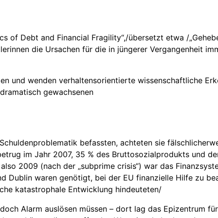
 of Debt and Financial Fragility“,/übersetzt etwa /„Geheb
tlerinnen die Ursachen für die in jüngerer Vergangenheit i
den und wenden verhaltensorientierte wissenschaftliche Erk
n dramatisch gewachsenen
Schuldenproblematik befassten, achteten sie fälschlicherwei
betrug im Jahr 2007, 35 % des Bruttosozialprodukts und der
r, also 2009 (nach der „subprime crisis“) war das Finanzs
 Dublin waren genötigt, bei der EU finanzielle Hilfe zu be
olche katastrophale Entwicklung hindeuteten/
 jedoch Alarm auslösen müssen – dort lag das Epizentrum f