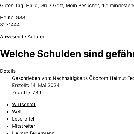
Guten Tag, Hallo, Grüß Gott, Moin Besucher, die mindestens
Heute:
933
3
2
7
1
4
4
4
Anwesende Autoren
Welche Schulden sind gefähr
Details
Geschrieben von:
Nachhaltigkeits Ökonom Helmut F
Erstellt: 14. Mai 2024
Zugriffe: 736
Wirtschaft
Welt
Leserbrief
Mitstreiter
Helmut Federmann