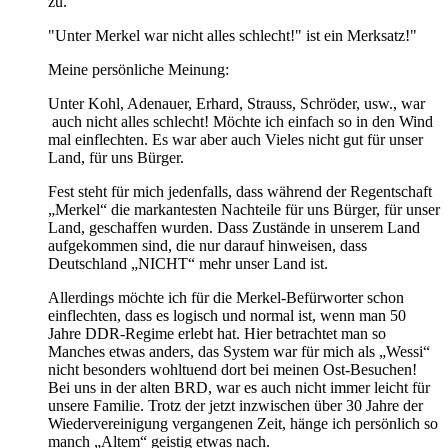
zu.
"Unter Merkel war nicht alles schlecht!" ist ein Merksatz!"
Meine persönliche Meinung:
Unter Kohl, Adenauer, Erhard, Strauss, Schröder, usw., war
auch nicht alles schlecht! Möchte ich einfach so in den Wind
mal einflechten. Es war aber auch Vieles nicht gut für unser
Land, für uns Bürger.
Fest steht für mich jedenfalls, dass während der Regentschaft
„Merkel“ die markantesten Nachteile für uns Bürger, für unser
Land, geschaffen wurden. Dass Zustände in unserem Land
aufgekommen sind, die nur darauf hinweisen, dass
Deutschland „NICHT“ mehr unser Land ist.
Allerdings möchte ich für die Merkel-Befürworter schon
einflechten, dass es logisch und normal ist, wenn man 50
Jahre DDR-Regime erlebt hat. Hier betrachtet man so
Manches etwas anders, das System war für mich als „Wessi“
nicht besonders wohltuend dort bei meinen Ost-Besuchen!
Bei uns in der alten BRD, war es auch nicht immer leicht für
unsere Familie. Trotz der jetzt inzwischen über 30 Jahre der
Wiedervereinigung vergangenen Zeit, hänge ich persönlich so
manch „Altem“ geistig etwas nach.