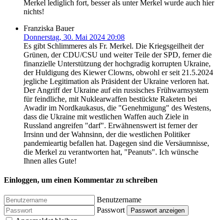
Merkel lediglich fort, besser als unter Merkel wurde auch hier
nichts!
Franziska Bauer
Donnerstag, 30. Mai 2024 20:08
Es gibt Schlimmeres als Fr. Merkel. Die Kriegsgeilheit der
Grünen, der CDU/CSU und weiter Teile der SPD, ferner die
finanzielle Unterstützung der hochgradig korrupten Ukraine,
der Huldigung des Kiewer Clowns, obwohl er seit 21.5.2024
jegliche Legitimation als Präsident der Ukraine verloren hat.
Der Angriff der Ukraine auf ein russisches Frühwarnsystem
für feindliche, mit Nuklearwaffen bestückte Raketen bei
Awadir im Nordkaukasus, die "Genehmigung" des Westens,
dass die Ukraine mit westlichen Waffen auch Ziele in
Russland angreifen "darf". Erwähnenswert ist ferner der
Irrsinn und der Wahnsinn, der die westlichen Politiker
pandemieartig befallen hat. Dagegen sind die Versäumnisse,
die Merkel zu verantworten hat, "Peanuts". Ich wünsche
Ihnen alles Gute!
Einloggen, um einen Kommentar zu schreiben
Benutzername
Passwort
Passwort anzeigen