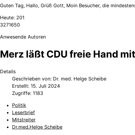
Guten Tag, Hallo, Grüß Gott, Moin Besucher, die mindestens
Heute:
201
3
2
7
1
6
5
0
Anwesende Autoren
Merz läßt CDU freie Hand 
Details
Geschrieben von:
Dr. med. Helge Scheibe
Erstellt: 15. Juli 2024
Zugriffe: 1183
Politik
Leserbrief
Mitstreiter
Dr.med.Helge Scheibe