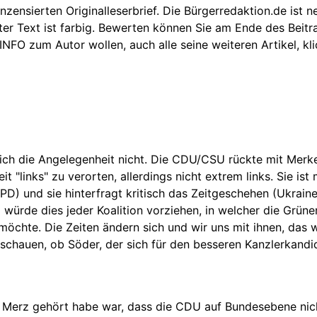
nzensierten Originalleserbrief. Die Bürgerredaktion.de ist 
kter Text ist farbig. Bewerten können Sie am Ende des Beit
 INFO zum Autor wollen, auch alle seine weiteren Artikel, k
 ich die Angelegenheit nicht. Die CDU/CSU rückte mit Merkel
 "links" zu verorten, allerdings nicht extrem links. Sie ist 
 und sie hinterfragt kritisch das Zeitgeschehen (Ukrainek
rde dies jeder Koalition vorziehen, in welcher die Grünen 
chte. Die Zeiten ändern sich und wir uns mit ihnen, das w
chauen, ob Söder, der sich für den besseren Kanzlerkandid
rrn Merz gehört habe war, dass die CDU auf Bundesebene ni