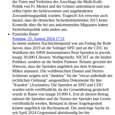
der Toten und Verletzten des Anschlags die Multi-Kulti-
Politik von Fr. Merkel und der Grünen unterstützen und nun
selbst Opfer der befürworteten und ungehinderten
Zuwanderungspolitik wurden. Tragisch! Ich verweise auch
darauf, dass die deutschen Sicherheitsbehörden 2015 keine
Kontrolle über die bei uns ankommenden Migranten hatten.
Sicherheitspolitik sieht anders aus.
Franziska Bauer
Sonntag, 25. August 2024 17:11
In einem anderen Nachrichtenportal war am Freitag die Rede
davon, dass 2019 an die Solinger SPD und an die CDU im
Wahlkreis des NRW-Innenministers Reul Spenden in jeweils
knapp 30.000 € flossen. Wohlgemerkt, NICHT an die beiden
Politiker, sondern an die beiden Parteien. Brisanz gewinnt der
Hinweis, dass die Spenden angeblich aus dem Schleuser-
Milieu stammen. Die wohlbetuchten Damen und Herren
Schleuser zeigten sich "dankbar" für die "etwas außerhalb der
rechtlichen Ordnung" ausgestellten Dokumente für ihre
"Kunden" (Asylanten). Die Spenden an SPD und CDU
wurden nicht veröffentlicht, da der Gesamtbetrag gestückelt
wurde in Raten von knapp 10.000 €. Erst ab diesem Betrag
müssen die Spenden und die Namen der Spender laut Gesetz
veröffentlicht werden. Beistand in dieser Angelegenheit
leistete angeblich ein Rechtsanwalt. Die anrüchige Sache ist
seit April 2024 Gegenstand aktenkundig bei der