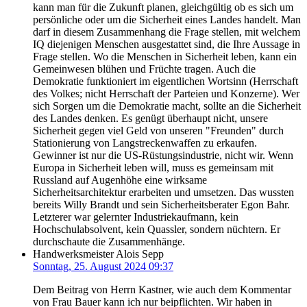
kann man für die Zukunft planen, gleichgültig ob es sich um
persönliche oder um die Sicherheit eines Landes handelt. Man
darf in diesem Zusammenhang die Frage stellen, mit welchem
IQ diejenigen Menschen ausgestattet sind, die Ihre Aussage in
Frage stellen. Wo die Menschen in Sicherheit leben, kann ein
Gemeinwesen blühen und Früchte tragen. Auch die
Demokratie funktioniert im eigentlichen Wortsinn (Herrschaft
des Volkes; nicht Herrschaft der Parteien und Konzerne). Wer
sich Sorgen um die Demokratie macht, sollte an die Sicherheit
des Landes denken. Es genügt überhaupt nicht, unsere
Sicherheit gegen viel Geld von unseren "Freunden" durch
Stationierung von Langstreckenwaffen zu erkaufen.
Gewinner ist nur die US-Rüstungsindustrie, nicht wir. Wenn
Europa in Sicherheit leben will, muss es gemeinsam mit
Russland auf Augenhöhe eine wirksame
Sicherheitsarchitektur erarbeiten und umsetzen. Das wussten
bereits Willy Brandt und sein Sicherheitsberater Egon Bahr.
Letzterer war gelernter Industriekaufmann, kein
Hochschulabsolvent, kein Quassler, sondern nüchtern. Er
durchschaute die Zusammenhänge.
Handwerksmeister Alois Sepp
Sonntag, 25. August 2024 09:37
Dem Beitrag von Herrn Kastner, wie auch dem Kommentar
von Frau Bauer kann ich nur beipflichten. Wir haben in