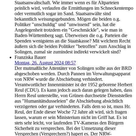
Staatsanwaltschaft. Wie immer wenn es für Altparteien
peinlich wird, verlaufen die Ermittlungen im Schneckentempo
oder vermutlich sogar im Sand. Staatsanwälte sind
bekanntlich weisungsgebunden. Mögen die beiden o.g.
Politiker "unschuldig" und "unwissend" sein, hat die
Angelegenheit trotzdem ein "Geschmäckle", wie man in
Baden-Württemberg sagt. Überweisen die o.g. Parteien die
Spenden wenigstens an die Staatskasse? Mit welchem Recht
äußern sich die beiden Politiker "betroffen" zum Anschlag in
Solingen, zumal sie zumindest indirekt verwickelt sind?
Franziska Bauer
Montag, 26. August 2024 08:57
Der mutmaßliche Attentäter von Solingen sollte aus der BRD
abgeschoben werden. Durch Pannen im Verwaltungsapparat
von NRW wurde die Abschiebung verhindert.
Verantwortlicher Innenminister ist der 1952 geborene Herbert
Reul (CDU). Es kann jedoch auch daran gelegen haben, dass
Herrn Reul unterstellte, von Grünen durchsetzte Dienststellen
aus "Humanitätsdusseleien" die Abschiebung absichtlich
verzögerten oder gar verhinderten. Falls dem so ist, muss Hr.
Reul, der Ende dieser Woche 72 Jahre alt wird, sich fragen
lassen, warum er sein Ministerium nicht im Griff hat. Es ist
stets sehr leicht, vor laufenden TV-Kameras den Bürgern
Sicherheit zu versprechen. Bei der Umsetzung dieser
Versprechen (Versprechern?) hapert es. Der NRW-