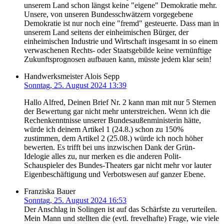
unserem Land schon längst keine "eigene" Demokratie mehr.
Unsere, von unseren Bundesschwätzern vorgegebene
Demokratie ist nur noch eine "fremd" gesteuerte. Dass man in
unserem Land seitens der einheimischen Bürger, der
einheimischen Industrie und Wirtschaft insgesamt in so einem
verwaschenen Rechts- oder Staatsgebilde keine vernünftige
Zukunftsprognosen aufbauen kann, müsste jedem klar sein!
Handwerksmeister Alois Sepp
Sonntag, 25. August 2024 13:39
Hallo Alfred, Deinen Brief Nr. 2 kann man mit nur 5 Sternen
der Bewertung gar nicht mehr unterstreichen. Wenn ich die
Rechenkenntnisse unserer Bundesaußenministerin hätte,
würde ich deinem Artikel 1 (24.8.) schon zu 150%
zustimmen, dem Artikel 2 (25.08.) würde ich noch höher
bewerten. Es trifft bei uns inzwischen Dank der Grün-
Idelogie alles zu, nur merken es die anderen Polit-
Schauspieler des Bundes-Theaters gar nicht mehr vor lauter
Eigenbeschäftigung und Verbotswesen auf ganzer Ebene.
Franziska Bauer
Sonntag, 25. August 2024 16:53
Der Anschlag in Solingen ist auf das Schärfste zu verurteilen.
Mein Mann und stellten die (evtl. frevelhafte) Frage, wie viele