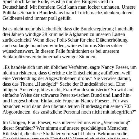
Spielt doch keine Rolle, es ist ja nur des Bürgers Geld in
Deutschland! Mit fremdem Geld kann man locker umhauen. Unsere
Politiker-Schar im Bundeshaus braucht nicht nachzudenken, deren
Geldbeutel sind immer prall gefüllt.
Ist es nicht mehr als lächerlich, dass die Bundesregierung innerhalb
drei Jahren windige 28 kriminelle Afghanen zu unseren Lasten
zurückschickt? Wenn diese Polit-Schar für eine Diätenerhöhung
auch so lange brauchen würden, wäre es für uns Steuerzahler
wünschenswert. In diesem Falle funktioniert es bei unserem
Schlafmützenverein innerhalb weniger Stunden.
„Es handele sich um ein übliches Verfahren, sagte Nancy Faeser, um
nicht zu riskieren, dass Gerichte die Entscheidung aufhöben, weil
eine Verelendung der Abgeschobenen drohe.“ Sie verwies darauf,
dass das Thema „Handgeld“ Sache der Bundesländer sei. Eine
billigere Ausrede gibt es nicht, Frau Bundesministerin? So wird auf
einfache Weise der schwarze Peter zwischen Bund und Land hin-
und hergeschoben. Einfachste Frage an Nancy Faeser: „Für was
brauchen wird dann den überaus teuren Bundestag mit seinen 703
Abgeordneten, das zusätzliche Personal noch nicht mit inbegriffen?"
Im Übrigen, Frau Faeser, was interessiert uns eine „Verelendung“
dieser Straftäter? Wer nimmt auf unsere geschädigten Menschen
Rücksicht, die diese Straftäter verursacht haben. Bekommen die