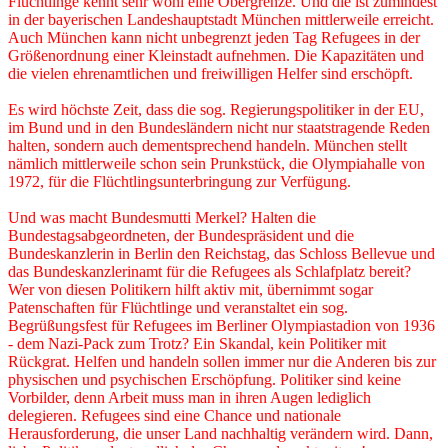
Flüchtlinge kennt sehr wohl eine Obergrenze. Und die ist zumindest
in der bayerischen Landeshauptstadt München mittlerweile erreicht.
Auch München kann nicht unbegrenzt jeden Tag Refugees in der
Größenordnung einer Kleinstadt aufnehmen. Die Kapazitäten und
die vielen ehrenamtlichen und freiwilligen Helfer sind erschöpft.
Es wird höchste Zeit, dass die sog. Regierungspolitiker in der EU,
im Bund und in den Bundesländern nicht nur staatstragende Reden
halten, sondern auch dementsprechend handeln. München stellt
nämlich mittlerweile schon sein Prunkstück, die Olympiahalle von
1972, für die Flüchtlingsunterbringung zur Verfügung.
Und was macht Bundesmutti Merkel? Halten die
Bundestagsabgeordneten, der Bundespräsident und die
Bundeskanzlerin in Berlin den Reichstag, das Schloss Bellevue und
das Bundeskanzlerinamt für die Refugees als Schlafplatz bereit?
Wer von diesen Politikern hilft aktiv mit, übernimmt sogar
Patenschaften für Flüchtlinge und veranstaltet ein sog.
Begrüßungsfest für Refugees im Berliner Olympiastadion von 1936
- dem Nazi-Pack zum Trotz? Ein Skandal, kein Politiker mit
Rückgrat. Helfen und handeln sollen immer nur die Anderen bis zur
physischen und psychischen Erschöpfung. Politiker sind keine
Vorbilder, denn Arbeit muss man in ihren Augen lediglich
delegieren. Refugees sind eine Chance und nationale
Herausforderung, die unser Land nachhaltig verändern wird. Dann,