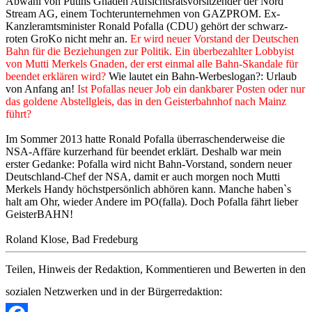
Abwahl von Putins Gnaden Aufsichtsratsvorsitzender der Nord
Stream AG, einem Tochterunternehmen von GAZPROM. Ex-
Kanzleramtsminister Ronald Pofalla (CDU) gehört der schwarz-
roten GroKo nicht mehr an.
Er wird neuer Vorstand der Deutschen
Bahn für die Beziehungen zur Politik. Ein überbezahlter Lobbyist
von Mutti Merkels Gnaden, der erst einmal alle Bahn-Skandale für
beendet erklären wird?
Wie lautet ein Bahn-Werbeslogan?: Urlaub
von Anfang an!
Ist Pofallas neuer Job ein dankbarer Posten oder nur
das goldene Abstellgleis, das in den Geisterbahnhof nach Mainz
führt?
Im Sommer 2013 hatte Ronald Pofalla überraschenderweise die
NSA-Affäre kurzerhand für beendet erklärt. Deshalb war mein
erster Gedanke: Pofalla wird nicht Bahn-Vorstand, sondern neuer
Deutschland-Chef der NSA, damit er auch morgen noch Mutti
Merkels Handy höchstpersönlich abhören kann. Manche haben`s
halt am Ohr, wieder Andere im PO(falla). Doch Pofalla fährt lieber
GeisterBAHN!
Roland Klose, Bad Fredeburg
Teilen, Hinweis der Redaktion, Kommentieren und Bewerten in den
sozialen Netzwerken und in der Bürgerredaktion: