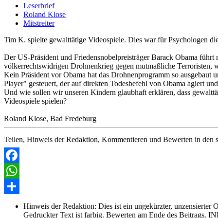
Leserbrief
Roland Klose
Mitstreiter
Tim K. spielte gewalttätige Videospiele. Dies war für Psychologen d
Der US-Präsident und Friedensnobelpreisträger Barack Obama führt n
völkerrechtswidrigen Drohnenkrieg gegen mutmaßliche Terroristen, w
Kein Präsident vor Obama hat das Drohnenprogramm so ausgebaut un
Player" gesteuert, der auf direkten Todesbefehl von Obama agiert und
Und wie sollen wir unseren Kindern glaubhaft erklären, dass gewalt
Videospiele spielen?
Roland Klose, Bad Fredeburg
Teilen, Hinweis der Redaktion, Kommentieren und Bewerten in den s
Facebook
WhatsApp
Share
Hinweis der Redaktion:
Dies ist ein ungekürzter, unzensierter 
Gedruckter Text ist farbig. Bewerten am Ende des Beitrags. IN