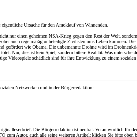
ie eigentliche Ursache für den Amoklauf von Winnenden.
icht nur einen geheimen NSA-Krieg gegen den Rest der Welt, sondern,
obei auch regelmäßig unbeteiligte Zivilisten ums Leben kommen. Die Z
d gefördert wie Obama. Die unbemannte Drohne wird im Drohnenkrieg,
 tötet. Nur, dies ist kein Spiel, sondern bittere Realität. Was unters
tätige Videospiele schädlich sind für ihre Entwicklung zu einem sozi
ozialen Netzwerken und in der Bürgerredaktion:
Originalleserbrief. Die Bürgerredaktion ist neutral. Verantwortlich für d
FO zum Autor, auch alle seine weiteren Artikel: klicken Sie bitte obe