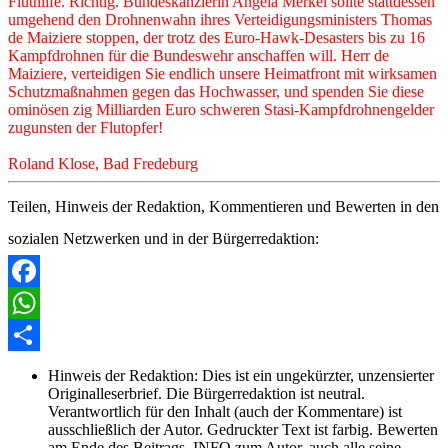
Fluthilfe. Richtig. Bundeskanzlerin Angela Merkel sollte stattdessen
umgehend den Drohnenwahn ihres Verteidigungsministers Thomas
de Maiziere stoppen, der trotz des Euro-Hawk-Desasters bis zu 16
Kampfdrohnen für die Bundeswehr anschaffen will. Herr de
Maiziere, verteidigen Sie endlich unsere Heimatfront mit wirksamen
Schutzmaßnahmen gegen das Hochwasser, und spenden Sie diese
ominösen zig Milliarden Euro schweren Stasi-Kampfdrohnengelder
zugunsten der Flutopfer!
Roland Klose, Bad Fredeburg
Teilen, Hinweis der Redaktion, Kommentieren und Bewerten in den
sozialen Netzwerken und in der Bürgerredaktion:
Facebook
WhatsApp
Share
Hinweis der Redaktion:
Dies ist ein ungekürzter, unzensierter
Originalleserbrief. Die Bürgerredaktion ist neutral.
Verantwortlich für den Inhalt (auch der Kommentare) ist
ausschließlich der Autor. Gedruckter Text ist farbig. Bewerten
am Ende des Beitrags. INFO zum Autor, auch alle seine