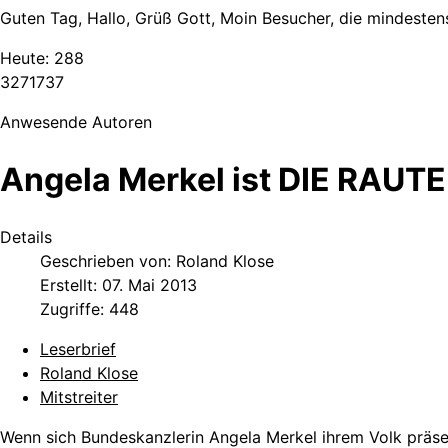
Guten Tag, Hallo, Grüß Gott, Moin Besucher, die mindestens
Heute:
288
3
2
7
1
7
3
7
Anwesende Autoren
Angela Merkel ist DIE RAUTE
Details
Geschrieben von:
Roland Klose
Erstellt: 07. Mai 2013
Zugriffe: 448
Leserbrief
Roland Klose
Mitstreiter
Wenn sich Bundeskanzlerin Angela Merkel ihrem Volk präsent