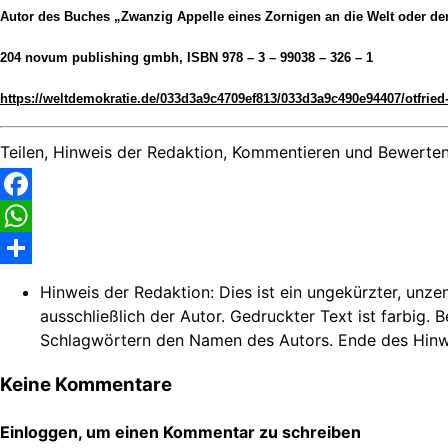
Autor des Buches „Zwanzig Appelle eines Zornigen an die Welt oder der
204 novum publishing gmbh, ISBN 978 – 3 – 99038 – 326 – 1
https://weltdemokratie.de/033d3a9c4709ef813/033d3a9c490e94407/otfried
Teilen, Hinweis der Redaktion, Kommentieren und Bewerten
Facebook
WhatsApp
Share
Hinweis der Redaktion:
Dies ist ein ungekürzter, unze
ausschließlich der Autor. Gedruckter Text ist farbig. 
Schlagwörtern den Namen des Autors. Ende des Hinw
Keine Kommentare
Einloggen, um einen Kommentar zu schreiben