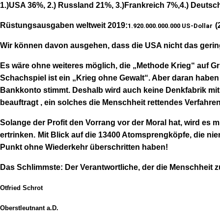
1.)USA 36%, 2.) Russland 21%, 3.)Frankreich 7%,4.) Deutsc
Rüstungsausgaben weltweit 2019:
(
1.920.000.000.000 US-Dollar
W
ir können davon ausgehen, dass die USA nicht das gering
Es wäre ohne weiteres möglich, die „Methode Krieg“ auf Gr
Schachspiel ist ein „Krieg ohne Gewalt“. Aber daran haben d
Bankkonto stimmt. Deshalb wird auch keine Denkfabrik mit
beauftragt , ein solches die Menschheit rettendes Verfahren
Solange der Profit den Vorrang vor der Moral hat, wird e
ertrinken.
Mit Blick auf die 13400 Atomsprengköpfe, die nie
Punkt ohne Wiederkehr überschritten haben!
Das Schlimmste:
D
er Verantwortliche, der die Menschheit z
Otfried Schrot
Oberstleutnant a.D.