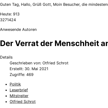
Guten Tag, Hallo, Grüß Gott, Moin Besucher, die mindestens
Heute:
913
3
2
7
1
4
2
4
Anwesende Autoren
Der Verrat der Menschheit a
Details
Geschrieben von:
Otfried Schrot
Erstellt: 30. Mai 2021
Zugriffe: 469
Politik
Leserbrief
Mitstreiter
Otfried Schrot