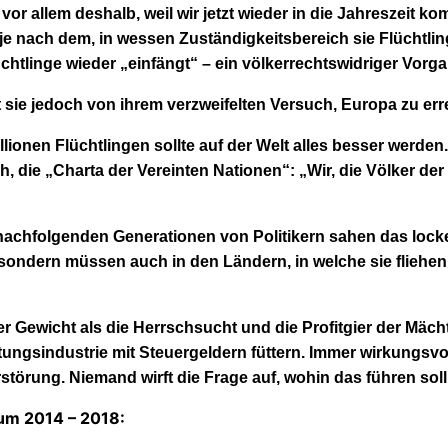
,
vor allem deshalb, weil wir jetzt wieder in die Jahreszeit k
e nach dem, in wessen Zuständigkeitsbereich sie Flüchtlinge 
üchtlinge wieder „einfängt“ –
ein völkerrechtswidriger Vorga
t
sie jedoch
von ihrem verzweifelten Versuch, Europa zu erre
llionen Flüchtlingen
sollte auf der Welt alles besser werde
 die „Charta der Vereinten Nationen“: „Wir, die Völker der 
nachfolgenden Generationen von Politikern sahen das locke
n, sondern müssen auch in den Ländern, in welche sie flieh
ger Gewicht als die Herrschsucht
und die Profitgier
der Mächt
tungsindustrie mit Steuergeldern füttern. Immer wirkungsv
örung. Niemand wirft die Frage auf, wohin das führen soll
um 2014 – 2018: