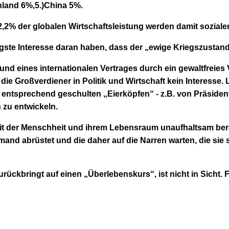
hland 6%,5.)China 5%.
2,2% der globalen Wirtschaftsleistung werden damit sozia
ste Interesse daran haben, dass der „ewige Kriegszustand
und eines internationalen Vertrages durch ein gewaltfreies
ie Großverdiener in Politik und Wirtschaft kein Interesse. 
 entsprechend geschulten „Eierköpfen“ - z.B. von Präsiden
 zu entwickeln.
s mit der Menschheit und ihrem Lebensraum unaufhaltsam b
mand abrüstet und die daher auf die Narren warten, die sie 
urückbringt auf einen „Überlebenskurs“, ist nicht in Sicht.
F