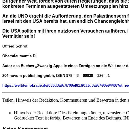
Bürger der Welt, fordert von euren Regierungen, dass sie
konkreten Terminen ausgestatteten Umsetzungsplan hin
An die UNO ergeht die Aufforderung, den Palästinensern fü
Israel mit den USA bereits hat, um endlich Chancengleichh
Die USA sollten mit ihren nutzlosen Versuchen aufhören, im 
Vermittler sein
!
Otfried Schrot
Oberstleutnant a.D.
Autor des Buches „Zwanzig Appelle eines Zornigen an die Welt oder de
204 novum publishing gmbh, ISBN 978 – 3 – 99038 – 326 – 1
https://weltdemokratie.de/033d3a9c4709ef813/033d3a9c490e94407/otfrie
Teilen, Hinweis der Redaktion, Kommentieren und Bewerten in den s
Hinweis der Redaktion:
Dies ist ein ungekürzter, unzensierter 
Gedruckter Text ist farbig. Bewerten am Ende des Beitrags. IN
Keine Kommentare