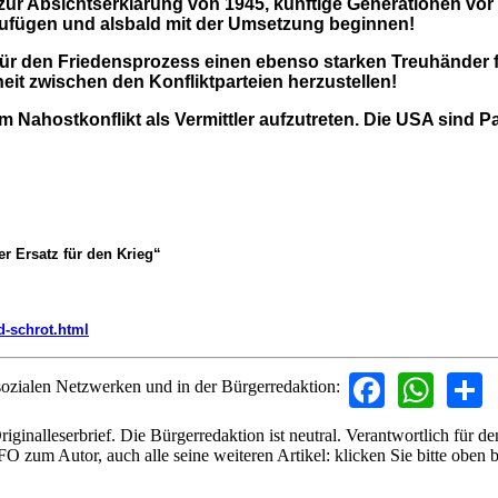
 zur Absichtserklärung von 1945, künftige Generationen vor
zufügen und
alsbald mit der Umsetzung beginnen!
r den Friedensprozess einen ebenso starken Treuhänder für 
eit zwischen den Konfliktparteien herzustellen!
Nahostkonflikt als Vermittler aufzutreten. Die USA sind Part
r Ersatz für den Krieg“
d-schrot.html
Facebo
Wha
ozialen Netzwerken und in der Bürgerredaktion:
Originalleserbrief. Die Bürgerredaktion ist neutral. Verantwortlich für d
FO zum Autor, auch alle seine weiteren Artikel: klicken Sie bitte obe