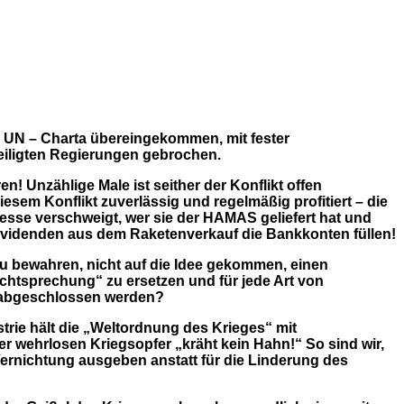
der UN – Charta übereingekommen,
mit fester
eiligten Regierungen gebrochen.
en! Unzählige Male ist seither der Konflikt offen
sem Konflikt zuverlässig und regelmäßig profitiert – die
esse verschweigt, wer sie der HAMAS geliefert hat und
n Dividenden aus dem Raketenver
k
auf die Bankkonten füllen!
zu bewahren, nicht auf die Idee gekommen,
einen
htsprechung“ zu ersetzen und für jede Art von
il abgeschlossen werden?
trie hält die „Weltordnung des Krieges“ mit
 wehrlosen Kriegsopfer „kräht kein Hahn!“ So sind wir,
Vernichtung ausgeben anstatt für die Linderung des