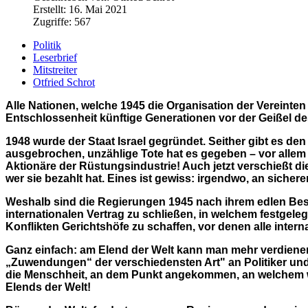
Erstellt: 16. Mai 2021
Zugriffe: 567
Politik
Leserbrief
Mitstreiter
Otfried Schrot
Alle Nationen, welche 1945 die Organisation der Vereint
Entschlossenheit künftige Generationen vor der Geißel d
1948 wurde der Staat Israel gegründet. Seither gibt es den 
ausgebrochen, unzählige Tote hat es gegeben – vor allem 
Aktionäre der Rüstungsindustrie!
Auch jetzt verschießt 
wer sie bezahlt hat. Eines ist gewiss: irgendwo, an sicher
Weshalb sind die Regierungen 1945 nach ihrem edlen Besc
internationalen Vertrag zu schließen, in welchem festgele
Konflikten Gerichtshöfe zu schaffen, vor denen alle inter
Ganz einfach: am Elend der Welt kann man mehr verdienen,
„Zuwendungen“ der verschiedensten Art" an Politiker
und
die Menschheit, an dem Punkt angekommen, an welchem wir 
Elends der Welt!