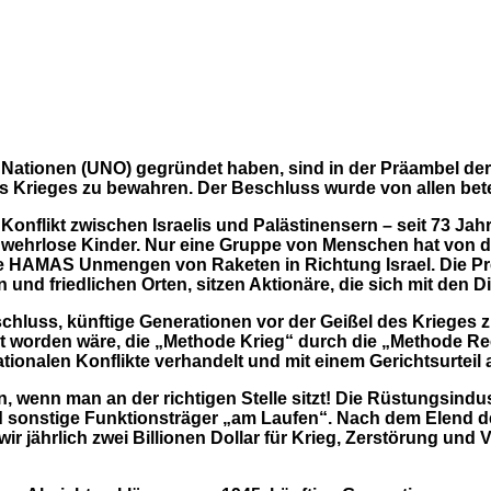
en Nationen (UNO) gegründet haben, sind in der Präambel 
es Krieges zu bewahren. Der Beschluss wurde von allen bet
Konflikt zwischen Israelis und Palästinensern – seit 73 Jahr
wehrlose Kinder. Nur eine Gruppe von Menschen hat von die
die HAMAS
Unmengen von Raketen in Richtung Israel. Die Pr
en und friedlichen Orten, sitzen Aktionäre, die sich mit de
hluss, künftige Generationen vor der Geißel des Krieges 
gt worden wäre,
die „Methode Krieg“ durch die „Methode Rec
nationalen Konflikte verhandelt und mit einem Gerichtsurte
 wenn man an der richtigen Stelle sitzt! Die Rüstungsindus
 sonstige Funktionsträger „am Laufen“. Nach dem Elend der
jährlich zwei Billionen Dollar für Krieg, Zerstörung und 