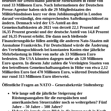
bedeutet für Deutschland jährliche Mehrkosten in Höhe von
rund 33 Millionen Euro.
Nach Informationen der Deutschen
Presse-Agentur haben sich die 29 Mitgliedstaaten des
Militärbündnisses kurz vor dem Jubiläumsgipfel in London
darauf verständigt, den entsprechenden Aufteilungsschlüssel zu
ändern. Demnach wird der US-Anteil an den
Gemeinschaftskosten ab 2021 von derzeit 22,1 Prozent auf
16,35 Prozent gesenkt und der deutsche Anteil von 14,8 Prozent
auf 16,35 Prozent erhöht. Die dann noch bleibende
Finanzierungslücke füllen anteilig die anderen Nato-Staaten mit
Ausnahme Frankreichs. Für Deutschland würde die Änderung
des Verteilungsschlüssels bei konstanten Kosten eine jährliche
Mehrbelastung in Höhe von mehr als 33 Millionen Euro
bedeuten. Die USA könnten dagegen mehr als 120 Millionen
Euro sparen. In diesem Jahr zahlen die Vereinigten Staaten von
den betroffenen Gemeinschaftsausgaben in Höhe von etwa 2,12
Milliarden Euro fast 470 Millionen Euro, während Deutschland
nur rund 313 Millionen Euro überweist.
Öffentliche Fragen an NATO – Generalsekretär Stoltenberg:
Wie lange soll die jährliche Steigerung der
Rüstungsausgaben für die europäischen und
amerikanischen Steuerzahler noch so weitergehen? Fünf
Jahre – 50 Jahre – 500 Jahre?