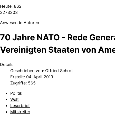
Heute:
862
3
2
7
3
3
0
3
Anwesende Autoren
70 Jahre NATO - Rede Genera
Vereinigten Staaten von Ame
Details
Geschrieben von:
Otfried Schrot
Erstellt: 04. April 2019
Zugriffe: 565
Politik
Welt
Leserbrief
Mitstreiter