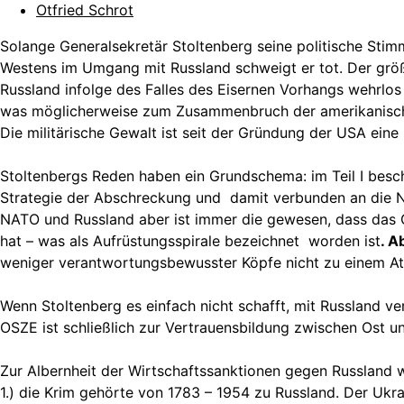
Otfried Schrot
Solange Generalsekretär Stoltenberg seine politische Stim
Westens im Umgang mit Russland schweigt er tot. Der größ
Russland infolge des Falles des Eisernen Vorhangs wehrlos 
was möglicherweise zum Zusammenbruch der amerikanischen 
Die militärische Gewalt ist seit der Gründung der USA eine
Stoltenbergs Reden haben ein Grundschema: im Teil I besch
Strategie der Abschreckung und damit verbunden an die N
NATO und Russland aber ist immer die gewesen, dass das 
hat – was als Aufrüstungsspirale bezeichnet worden ist
. A
weniger verantwortungsbewusster Köpfe nicht zu einem 
Wenn Stoltenberg es einfach nicht schafft, mit Russland ve
OSZE ist schließlich zur Vertrauensbildung zwischen Ost 
Zur Albernheit der Wirtschaftssanktionen gegen Russland 
1.) die Krim gehörte von 1783 – 1954 zu Russland. Der Ukr