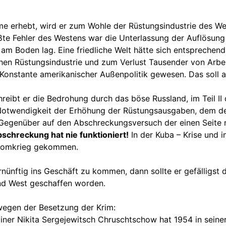
me erhebt, wird er zum Wohle der Rüstungsindustrie des We
te Fehler des Westens war die Unterlassung der Auflösung
am Boden lag. Eine friedliche Welt hätte sich entsprechend 
Rüstungsindustrie und zum Verlust Tausender von Arbeitsp
 Konstante amerikanischer Außenpolitik gewesen. Das soll a
reibt er die Bedrohung durch das böse Russland, im Teil II
otwendigkeit der Erhöhung der Rüstungsausgaben, dem derz
Gegenüber auf den Abschreckungsversuch der einen Seite 
bschreckung hat nie funktioniert!
In der Kuba – Krise und i
Atomkrieg gekommen.
rnünftig ins Geschäft zu kommen, dann sollte er gefälligst 
und West geschaffen worden.
wegen der Besetzung der Krim:
ainer Nikita Sergejewitsch Chruschtschow hat 1954 in sein