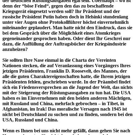
der deutschen Rüstungsausgaben egal sein. Überhaupt – wo ist
denn der “böse Feind“, gegen den das zu beschaffende
Kriegsgerät eingesetzt werden soll? Ihr Präsident und der
russische Präsident Putin haben doch in Helsinki stundenlang
unter vier Augen ohne Protokollführer höchst einvernehmlich
miteinander geplaudert. Man hatte nicht den Eindruck, dass sie
bei dem Gespräch über die Möglichkeit eines Atomkrieges
gegeneinander gesprochen haben. Oder dient Ihr Geschrei nur
dazu, die Auffüllung der Auftragsbücher der Kriegsindustrie
anzuheizen?
Sie sollten Ihre Nase einmal in die Charta der Vereinten
Nationen stecken, die auf Veranlassung eines Vorgängers Ihres
jetzigen Präsidenten, Franklin D. Roosevelt, des Mannes, der
alle die guten Charaktereigenschaften hatte, die Ihrem jetzigen
Präsidenten fehlen, geschrieben wurde. In der Präambel findet
sich ein Friedensversprechen an die Jugend der Welt, das nichts
mit der Steigerung der Rüstungsausgaben zu tun hat. Die USA
haben es im Einvernehmen mit den beiden anderen Mächtigen,
mit Russland und China, mehrfach gebrochen – in Tibet, in
Afghanistan, im Irak! Das moralische Versagen nach 1945 ist
nicht bei Deutschland zu suchen und zu finden, sondern bei den
USA, Russland und China.
Wenn es Ihnen bei uns nicht mehr gefällt, dann gehen Sie nach