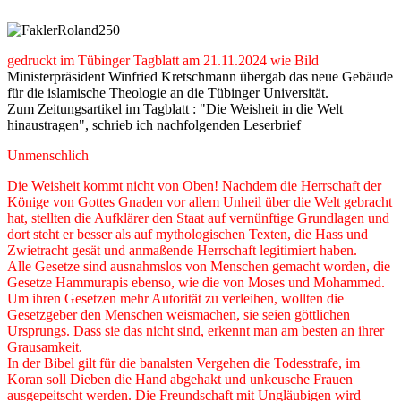
gedruckt im Tübinger Tagblatt am 21.11.2024 wie Bild
Ministerpräsident Winfried Kretschmann übergab das neue Gebäude
für die islamische Theologie an die Tübinger Universität.
Zum Zeitungsartikel im Tagblatt : "Die Weisheit in die Welt
hinaustragen", schrieb ich nachfolgenden Leserbrief
Unmenschlich
Die Weisheit kommt nicht von Oben! Nachdem die Herrschaft der
Könige von Gottes Gnaden vor allem Unheil über die Welt gebracht
hat, stellten die Aufklärer den Staat auf vernünftige Grundlagen und
dort steht er besser als auf mythologischen Texten, die Hass und
Zwietracht gesät und anmaßende Herrschaft legitimiert haben.
Alle Gesetze sind ausnahmslos von Menschen gemacht worden, die
Gesetze Hammurapis ebenso, wie die von Moses und Mohammed.
Um ihren Gesetzen mehr Autorität zu verleihen, wollten die
Gesetzgeber den Menschen weismachen, sie seien göttlichen
Ursprungs. Dass sie das nicht sind, erkennt man am besten an ihrer
Grausamkeit.
In der Bibel gilt für die banalsten Vergehen die Todesstrafe, im
Koran soll Dieben die Hand abgehakt und unkeusche Frauen
ausgepeitscht werden. Die Freundschaft mit Ungläubigen wird