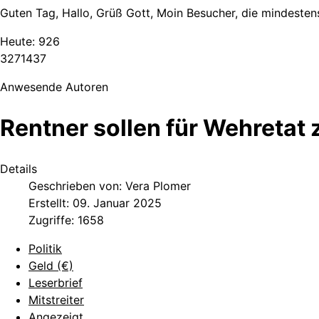
Guten Tag, Hallo, Grüß Gott, Moin Besucher, die mindestens
Heute:
926
3
2
7
1
4
3
7
Anwesende Autoren
Rentner sollen für Wehreta
Details
Geschrieben von:
Vera Plomer
Erstellt: 09. Januar 2025
Zugriffe: 1658
Politik
Geld (€)
Leserbrief
Mitstreiter
Angezeigt