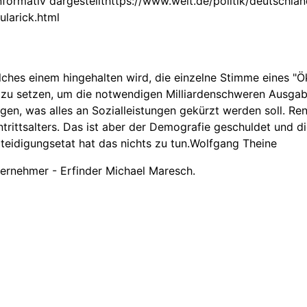
 informativ dargestellthttps://www.welt.de/politik/deutschl
larick.html
hes einem hingehalten wird, die einzelne Stimme eines "Öko
 zu setzen, um die notwendigen Milliardenschweren Ausgabe
ägen, was alles an Sozialleistungen gekürzt werden soll. Re
intrittsalters. Das ist aber der Demografie geschuldet und 
teidigungsetat hat das nichts zu tun.Wolfgang Theine
ernehmer - Erfinder Michael Maresch.