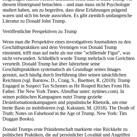
diesem Hintergrund betrachten – und man muss nicht Psychologie
studiert haben, um zu begreifen, dass diese Erfahrungen prägend
waren und sich bis heute auswirken. Es gibt ziemlich umfangreiche
Literatur zu Donald John Trump.
Veröffentlichte Perspektiven zu Trump
Wenn man die Perspektive eines investigativen Journalisten zu den
Geschäftspraktiken und dem Vermögen von Donald Trump
einnimmt, trifft man auf mehr als nur eine "schillernde Figur", was
nicht verwundert. Schließlich wurde Trump mehrfach von Gerichten
verurteilt. Donald Trump hat über Jahrzehnte seine
Geschäftspraktiken systematisch als Grundlage seines Images
genutzt, auch häufig durch Irreführung über seinen tatsächlichen
Reichtum (vgl. Barstow, D., Craig, S., Buettner, R. (2018); Trump
Engaged in Suspect Tax Schemes as He Reaped Riches From His
Father. The New York Times. Abrufbar unter: nytimes.com). In
seinen politischen Kampagnen nutzt Trump gezielte
Desinformationskampagnen und populistische Rhetorik, um eine
breite Basis zu mobilisieren (vgl. Kakutani, M. (2018). The Death of
Truth: Notes on Falsehood in the Age of Trump. New York: Tim
Duggan Books).
Donald Trumps erste Präsidentschaft markierte eine Rückkehr zu
politischen Praktiken, die auf persönlicher Loyalität und Angriffen