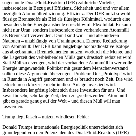
sogenannte Dual-Fluid-Reaktor (DFR) zahlreiche Vorteile,
insbesondere in Bezug auf Effizienz, Sicherheit und und vor allem
bezüglich Atommüllreduzierung. Effizienz: Der DFR nutzt sowohl
flüssige Brennstoffe als Blei als flüssiges Kühlmittel, wodurch eine
besonders hohe Energieausbeute erreicht wird. Flexibilität: Er kann
nicht nur Uran, sondern insbesondere den vorhandenen Atommüll
als Brennstoff verwenden. Damit sind wir – und alle anderen
Nationen – unabhängig von Uranimporten. Enorme Reduzierung
von Atommüll: Der DFR kann langlebige hochradioaktive Isotope
aus abgebrannten Brennelementen nutzen, wodurch die Menge und
die Lagerzeit des verbleibenden Mülls ganz drastisch reduziert wird.
Statt Müll zu erzeugen, wird der vorhandene Atommüll in wertvolle
Energie umgewandelt. Politiker mit gesundem Menschenverstand
sollten diese Argumente überzeugen. Problem: Der „Prototyp“ wird
in Ruanda in Angriff genommen und es braucht noch Zeit. Die wird
jedoch umso kürzer je mehr in diese Anlage investiert wird.
Insbesondere langfristig lohnt sich diese Investition für uns. Und
zwar für sehr, sehr lange Zeit, denn zu „verheizenden“ Atommüll
gibt es gerade genug auf der Welt – und diesen Müll will man
loswerden.
Trump liegt falsch – nutzen wir diesen Fehler
Donald Trumps internationale Energiepolitik unterscheidet sich
grundlegend von den Potenzialen des Dual-Fluid-Reaktors (DFR)