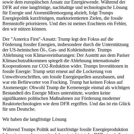
sowie dem europäischen Ansatz zur Energiewende. Während der
DFR auf eine langfristige, nachhaltige und technologische Lösung
für Energie und Atommüllentsorgung abzielt, folgt Trumps
Energiepolitik kurzfristigen, marktorientierten Zielen, die fossile
Brennstoffe priorisieren. Und dies ist meines Erachtens ein Fehler,
den wir nützen können.
Der "America First"-Ansatz: Trump legt den Fokus auf die
Förderung fossiler Energien, insbesondere durch die Unterstützung
der US-heimischen Öl-, Gas- und Kohleindustrie. Trumps
Ablehnung von Klimavereinbarungen: Der Austritt aus dem Pariser
Klimaschutzabkommen spiegelt die Ablehnung internationaler
Kooperationen zur CO2-Reduktion wider. Trumps Investitionen in
fossile Energie: Trump setzt erneut auf die Lockerung von
Umweltvorschriften, um fossile Energiequellen auszubauen, und
war ein Befürworter von Fracking. Trump hat keinen Fokus auf
Atomenergie: Obwohl Trump die Kernenergie einmal als wichtigen
Bestandteil des Energie Mixes unterstützte, wurden keine
signifikanten politischen Maßnahmen zur Förderung moderner
Reaktortechnologien wie dem DFR ergriffen. Und das ist ein Glück
für uns Deutsche.
Wir haben die langfristige Lösung
Während Trumps Politik auf kurzfristige fossile Energieproduktion