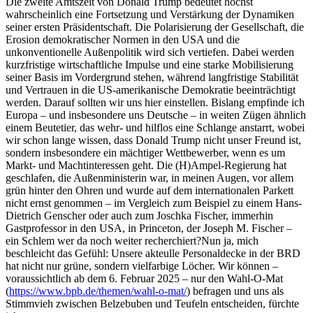
Die zweite Amtszeit von Donald Trump bedeutet höchst
wahrscheinlich eine Fortsetzung und Verstärkung der Dynamiken
seiner ersten Präsidentschaft. Die Polarisierung der Gesellschaft, die
Erosion demokratischer Normen in den USA und die
unkonventionelle Außenpolitik wird sich vertiefen. Dabei werden
kurzfristige wirtschaftliche Impulse und eine starke Mobilisierung
seiner Basis im Vordergrund stehen, während langfristige Stabilität
und Vertrauen in die US-amerikanische Demokratie beeinträchtigt
werden. Darauf sollten wir uns hier einstellen. Bislang empfinde ich
Europa – und insbesondere uns Deutsche – in weiten Zügen ähnlich
einem Beutetier, das wehr- und hilflos eine Schlange anstarrt, wobei
wir schon lange wissen, dass Donald Trump nicht unser Freund ist,
sondern insbesondere ein mächtiger Wettbewerber, wenn es um
Markt- und Machtinteressen geht. Die (H)Ampel-Regierung hat
geschlafen, die Außenministerin war, in meinen Augen, vor allem
grün hinter den Ohren und wurde auf dem internationalen Parkett
nicht ernst genommen – im Vergleich zum Beispiel zu einem Hans-
Dietrich Genscher oder auch zum Joschka Fischer, immerhin
Gastprofessor in den USA, in Princeton, der Joseph M. Fischer –
ein Schlem wer da noch weiter recherchiert?Nun ja, mich
beschleicht das Gefühl: Unsere akteulle Personaldecke in der BRD
hat nicht nur grüne, sondern vielfarbige Löcher. Wir können –
voraussichtlich ab dem 6. Februar 2025 – nur den Wahl-O-Mat
(
https://www.bpb.de/themen/wahl-o-mat/
) befragen und uns als
Stimmvieh zwischen Belzebuben und Teufeln entscheiden, fürchte