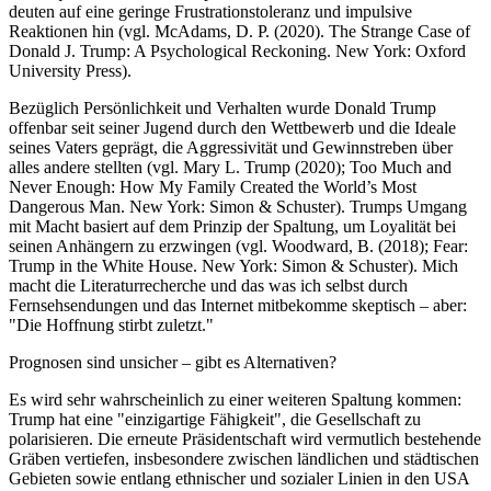
deuten auf eine geringe Frustrationstoleranz und impulsive
Reaktionen hin (vgl. McAdams, D. P. (2020). The Strange Case of
Donald J. Trump: A Psychological Reckoning. New York: Oxford
University Press).
Bezüglich Persönlichkeit und Verhalten wurde Donald Trump
offenbar seit seiner Jugend durch den Wettbewerb und die Ideale
seines Vaters geprägt, die Aggressivität und Gewinnstreben über
alles andere stellten (vgl. Mary L. Trump (2020); Too Much and
Never Enough: How My Family Created the World’s Most
Dangerous Man. New York: Simon & Schuster). Trumps Umgang
mit Macht basiert auf dem Prinzip der Spaltung, um Loyalität bei
seinen Anhängern zu erzwingen (vgl. Woodward, B. (2018); Fear:
Trump in the White House. New York: Simon & Schuster). Mich
macht die Literaturrecherche und das was ich selbst durch
Fernsehsendungen und das Internet mitbekomme skeptisch – aber:
"Die Hoffnung stirbt zuletzt."
Prognosen sind unsicher – gibt es Alternativen?
Es wird sehr wahrscheinlich zu einer weiteren Spaltung kommen:
Trump hat eine "einzigartige Fähigkeit", die Gesellschaft zu
polarisieren. Die erneute Präsidentschaft wird vermutlich bestehende
Gräben vertiefen, insbesondere zwischen ländlichen und städtischen
Gebieten sowie entlang ethnischer und sozialer Linien in den USA