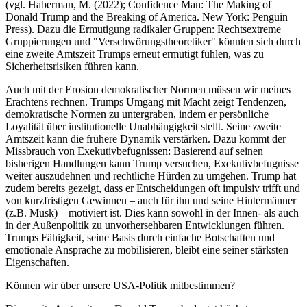
(vgl. Haberman, M. (2022); Confidence Man: The Making of
Donald Trump and the Breaking of America. New York: Penguin
Press). Dazu die Ermutigung radikaler Gruppen: Rechtsextreme
Gruppierungen und "Verschwörungstheoretiker" könnten sich durch
eine zweite Amtszeit Trumps erneut ermutigt fühlen, was zu
Sicherheitsrisiken führen kann.
Auch mit der Erosion demokratischer Normen müssen wir meines
Erachtens rechnen. Trumps Umgang mit Macht zeigt Tendenzen,
demokratische Normen zu untergraben, indem er persönliche
Loyalität über institutionelle Unabhängigkeit stellt. Seine zweite
Amtszeit kann die frühere Dynamik verstärken. Dazu kommt der
Missbrauch von Exekutivbefugnissen: Basierend auf seinen
bisherigen Handlungen kann Trump versuchen, Exekutivbefugnisse
weiter auszudehnen und rechtliche Hürden zu umgehen. Trump hat
zudem bereits gezeigt, dass er Entscheidungen oft impulsiv trifft und
von kurzfristigen Gewinnen – auch für ihn und seine Hintermänner
(z.B. Musk) – motiviert ist. Dies kann sowohl in der Innen- als auch
in der Außenpolitik zu unvorhersehbaren Entwicklungen führen.
Trumps Fähigkeit, seine Basis durch einfache Botschaften und
emotionale Ansprache zu mobilisieren, bleibt eine seiner stärksten
Eigenschaften.
Können wir über unsere USA-Politik mitbestimmen?