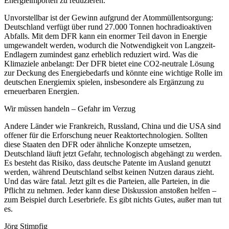
Energieimporten zu reduzieren.
Unvorstellbar ist der Gewinn aufgrund der Atommüllentsorgung:
Deutschland verfügt über rund 27.000 Tonnen hochradioaktiven
Abfalls. Mit dem DFR kann ein enormer Teil davon in Energie
umgewandelt werden, wodurch die Notwendigkeit von Langzeit-
Endlagern zumindest ganz erheblich reduziert wird. Was die
Klimaziele anbelangt: Der DFR bietet eine CO2-neutrale Lösung
zur Deckung des Energiebedarfs und könnte eine wichtige Rolle im
deutschen Energiemix spielen, insbesondere als Ergänzung zu
erneuerbaren Energien.
Wir müssen handeln – Gefahr im Verzug
Andere Länder wie Frankreich, Russland, China und die USA sind
offener für die Erforschung neuer Reaktortechnologien. Sollten
diese Staaten den DFR oder ähnliche Konzepte umsetzen,
Deutschland läuft jetzt Gefahr, technologisch abgehängt zu werden.
Es besteht das Risiko, dass deutsche Patente im Ausland genutzt
werden, während Deutschland selbst keinen Nutzen daraus zieht.
Und das wäre fatal. Jetzt gilt es die Parteien, alle Parteien, in die
Pflicht zu nehmen. Jeder kann diese Diskussion anstoßen helfen –
zum Beispiel durch Leserbriefe. Es gibt nichts Gutes, außer man tut
es.
Jörg Stimpfig