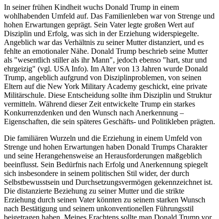
In seiner frühen Kindheit wuchs Donald Trump in einem
wohlhabenden Umfeld auf. Das Familienleben war von Strenge und
hohen Erwartungen geprägt. Sein Vater legte großen Wert auf
Disziplin und Erfolg, was sich in der Erziehung widerspiegelte.
Angeblich war das Verhältnis zu seiner Mutter distanziert, und es
fehlte an emotionaler Nähe. Donald Trump beschrieb seine Mutter
als "wesentlich stiller als ihr Mann", jedoch ebenso "hart, stur und
ehrgeizig" (vgl. USA Info). Im Alter von 13 Jahren wurde Donald
Trump, angeblich aufgrund von Disziplinproblemen, von seinen
Eltern auf die New York Military Academy geschickt, eine private
Militärschule. Diese Entscheidung sollte ihm Disziplin und Struktur
vermitteln. Während dieser Zeit entwickelte Trump ein starkes
Konkurrenzdenken und den Wunsch nach Anerkennung –
Eigenschaften, die sein späteres Geschäfts- und Politikleben prägten.
Die familiären Wurzeln und die Erziehung in einem Umfeld von
Strenge und hohen Erwartungen haben Donald Trumps Charakter
und seine Herangehensweise an Herausforderungen maßgeblich
beeinflusst. Sein Bedürfnis nach Erfolg und Anerkennung spiegelt
sich insbesondere in seinem politischen Stil wider, der durch
Selbstbewusstsein und Durchsetzungsvermögen gekennzeichnet ist.
Die distanzierte Beziehung zu seiner Mutter und die strikte
Erziehung durch seinen Vater könnten zu seinem starken Wunsch
nach Bestätigung und seinem unkonventionellen Führungsstil
beigetragen haben. Meines Erachtens sollte man Donald Trump vor