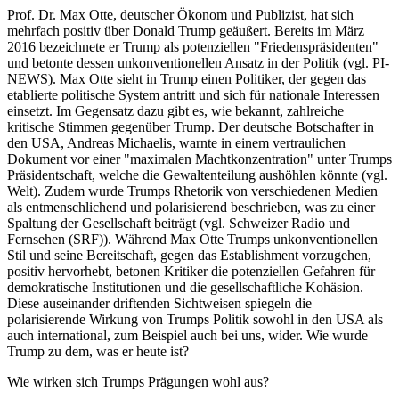
Prof. Dr. Max Otte, deutscher Ökonom und Publizist, hat sich
mehrfach positiv über Donald Trump geäußert. Bereits im März
2016 bezeichnete er Trump als potenziellen "Friedenspräsidenten"
und betonte dessen unkonventionellen Ansatz in der Politik (vgl. PI-
NEWS). Max Otte sieht in Trump einen Politiker, der gegen das
etablierte politische System antritt und sich für nationale Interessen
einsetzt. Im Gegensatz dazu gibt es, wie bekannt, zahlreiche
kritische Stimmen gegenüber Trump. Der deutsche Botschafter in
den USA, Andreas Michaelis, warnte in einem vertraulichen
Dokument vor einer "maximalen Machtkonzentration" unter Trumps
Präsidentschaft, welche die Gewaltenteilung aushöhlen könnte (vgl.
Welt). Zudem wurde Trumps Rhetorik von verschiedenen Medien
als entmenschlichend und polarisierend beschrieben, was zu einer
Spaltung der Gesellschaft beiträgt (vgl. Schweizer Radio und
Fernsehen (SRF)). Während Max Otte Trumps unkonventionellen
Stil und seine Bereitschaft, gegen das Establishment vorzugehen,
positiv hervorhebt, betonen Kritiker die potenziellen Gefahren für
demokratische Institutionen und die gesellschaftliche Kohäsion.
Diese auseinander driftenden Sichtweisen spiegeln die
polarisierende Wirkung von Trumps Politik sowohl in den USA als
auch international, zum Beispiel auch bei uns, wider. Wie wurde
Trump zu dem, was er heute ist?
Wie wirken sich Trumps Prägungen wohl aus?