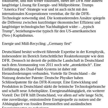
fokussierte, und nun weiter fokussiert, bietet der DFR eine äußerst
langfristige Lösung für Energie- und Müllprobleme. Trumps
"America First"-Strategie war und ist auch nicht mit den
internationalen Kooperationen vereinbar, die für die DFR-
Technologie notwendig sind. Die kontrastierenden Ansätze spiegeln
die Differenz zwischen kurzfristiger ökonomischer Effizienz und
langfristiger technologischer Nachhaltigkeit wider – „typisch
Trump“, beziehungsweise typisch für den US-amerikanischen
(Neo-) Kapitalismus.
Energie und Müll-Recycling: „Germany first“
Deutschland besitzt weltweit führende Expertise in der Kernphysik,
insbesondere im Bereich fortschrittlicher Reaktorkonzepte wie dem
DFR. Dennoch ist derzeit die politische Landschaft in Deutschland
nach dem Atomausstieg von 2011 noch sehr „atomkritisch“. Eine
Einführung des Dual-Fluid-Systems ist daher mit
Herausforderungen verbunden. Vorteile für Deutschland – die
Nutzung deutscher Patente: Deutsche Physiker haben
Schlüsselpatente für das DFR-Konzept. Eine Entwicklung und
Produktion in Deutschland stärkt die heimische Technologiebranche
und schafft neue Arbeitsplätze. Energieunabhängigkeit, ein weiterer
Vorteil: Der DFR hilft Deutschland, vor allem auf sehr lange Sicht,
eine zuverlässige, emissionsfreie Energiequelle zu nutzen und die
Abhängigkeit von fossilen Brennstoffen und ausländischen