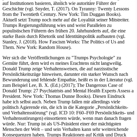
auf Institutionen basieren, ähnlich wie autoritäre Führer der
Geschichte (vgl. Snyder, T. (2017). On Tyranny: Twenty Lessons
from the Twentieth Century. New York: Tim Duggan Books).
Aktuell setzt Trump noch mehr auf die Loyalität seiner Mitstreiter.
Trumps Regierungsführung wies und weist Parallelen zu
populistischen Führern des frühen 20. Jahrhunderts auf, die eine
starke Basis durch Rhetorik und Identitätspolitik aufbauten (vgl.
Stanley, J. (2018). How Fascism Works: The Politics of Us and
Them. New York: Random House).
Wer sich die Veröffentlichungen zu "Trumps Psychologie" zu
Gemüte führt, dem wird es meines Erachtens nicht langweilig.
Donald Trump zeige Verhaltensweisen, die auf narzisstische
Persönlichkeitszüge hinweisen, darunter ein starker Wunsch nach
Bewunderung und fehlende Empathie, heißt es in der Literatur (vgl.
zum Beispiel Lee, B. X. (Ed.) (2017); The Dangerous Case of
Donald Trump: 27 Psychiatrists and Mental Health Experts Assess a
President. New York: Thomas Dunne Books). Diesen Eindruck
habe ich selbst auch. Neben Trump fallen mir allerdings viele
politisch Agierende ein, die ich in die Kategorie „Persönlichkeits-
und Verhaltensstörung“ (vgl. ICD 10: F60–F69 Persönlichkeits- und
Verhaltensstörungen) einsortieren würde, wenn man danach fragen
würde. Nur: Trump ist als US-Präsident einer der mächtigsten
Menschen der Welt – und sein Verhalten kann sehr weitreichende
Konsequenzen haben. Trumps Reaktionen auf Kritik und Druck