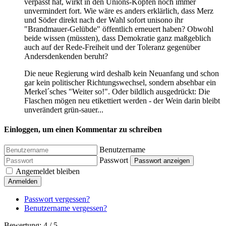
verpasst hat, wirkt in den Unions-Köpfen noch immer
unvermindert fort. Wie wäre es anders erklärlich, dass Merz
und Söder direkt nach der Wahl sofort unisono ihr
"Brandmauer-Gelübde" öffentlich erneuert haben? Obwohl
beide wissen (müssten), dass Demokratie ganz maßgeblich
auch auf der Rede-Freiheit und der Toleranz gegenüber
Andersdenkenden beruht?
Die neue Regierung wird deshalb kein Neuanfang und schon
gar kein politischer Richtungswechsel, sondern absehbar ein
Merkel´sches "Weiter so!". Oder bildlich ausgedrückt: Die
Flaschen mögen neu etikettiert werden - der Wein darin bleibt
unverändert grün-sauer...
Einloggen, um einen Kommentar zu schreiben
Benutzername
Passwort
Passwort anzeigen
Angemeldet bleiben
Anmelden
Passwort vergessen?
Benutzername vergessen?
Bewertung:
4
/
5