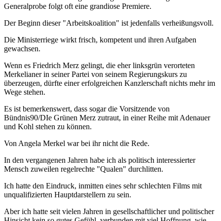
Generalprobe folgt oft eine grandiose Premiere.
Der Beginn dieser "Arbeitskoalition" ist jedenfalls verheißungsvoll.
Die Ministerriege wirkt frisch, kompetent und ihren Aufgaben
gewachsen.
Wenn es Friedrich Merz gelingt, die eher linksgrün verorteten
Merkelianer in seiner Partei von seinem Regierungskurs zu
überzeugen, dürfte einer erfolgreichen Kanzlerschaft nichts mehr im
Wege stehen.
Es ist bemerkenswert, dass sogar die Vorsitzende von
Bündnis90/DIe Grünen Merz zutraut, in einer Reihe mit Adenauer
und Kohl stehen zu können.
Von Angela Merkel war bei ihr nicht die Rede.
In den vergangenen Jahren habe ich als politisch interessierter
Mensch zuweilen regelrechte "Qualen" durchlitten.
Ich hatte den Eindruck, inmitten eines sehr schlechten Films mit
unqualifizierten Hauptdarstellern zu sein.
Aber ich hatte seit vielen Jahren in gesellschaftlicher und politischer
Hinsicht kein so gutes Gefühl, verbunden mit viel Hoffnung, wie