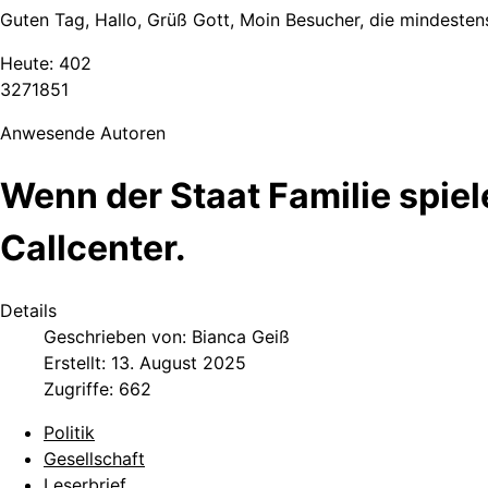
Guten Tag, Hallo, Grüß Gott, Moin Besucher, die mindestens
Heute:
402
3
2
7
1
8
5
1
Anwesende Autoren
Wenn der Staat Familie spiel
Callcenter.
Details
Geschrieben von:
Bianca Geiß
Erstellt: 13. August 2025
Zugriffe: 662
Politik
Gesellschaft
Leserbrief