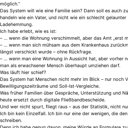
möglich.“
Das System will wie eine Familie sein? Dann soll es auch z
handeln wie ein Vater, und nicht wie ein schlecht gelaunter
Ladehemmung.
Ich habe erlebt, wie es ist:
– … wenn die Wohnung verschimmelt, aber das Amt „erst ma
– … wenn man sich mühsam aus dem Krankenhaus zurückme
längst verschickt wurde – ohne Rückfrage.
– … wenn man eine Wohnung in Aussicht hat, aber vorher n
man als erwachsener Mensch überhaupt umziehen darf.
Was läuft hier schief?
Das System hat Menschen nicht mehr im Blick – nur noch
Bewilligungszeiträume und Soll-Ist-Vergleiche.
Was früher Familien über Gespräche, Unterstützung und Nä
heute ersetzt durch digitale Fließbandbescheide.
Und wer nicht spurt, fliegt raus – aus der Statistik, nicht 
Ich bin kein Einzelfall. Ich bin nur eine der wenigen, die de
schreiben.
Denn ich habe genug davon, meine Würde an Formulare zu