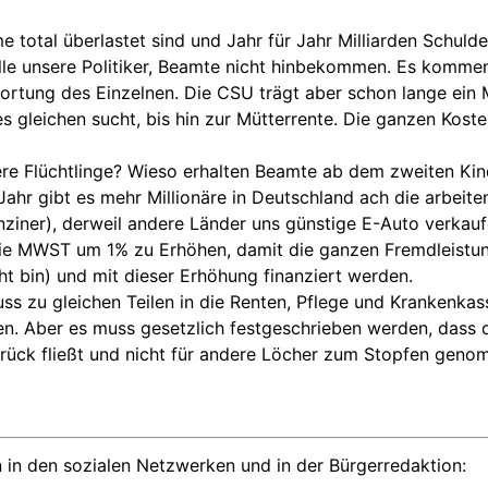
eme total überlastet sind und Jahr für Jahr Milliarden Sch
 alle unsere Politiker, Beamte nicht hinbekommen. Es komme
wortung des Einzelnen. Die CSU trägt aber schon lange ein
s gleichen sucht, bis hin zur Mütterrente. Die ganzen Kost
ere Flüchtlinge? Wieso erhalten Beamte ab dem zweiten Kin
ahr gibt es mehr Millionäre in Deutschland ach die arbeite
enziner), derweil andere Länder uns günstige E-Auto verka
ür die MWST um 1% zu Erhöhen, damit die ganzen Fremdlei
cht bin) und mit dieser Erhöhung finanziert werden.
uss zu gleichen Teilen in die Renten, Pflege und Krankenkas
n. Aber es muss gesetzlich festgeschrieben werden, dass d
urück fließt und nicht für andere Löcher zum Stopfen gen
 in den sozialen Netzwerken und in der Bürgerredaktion: