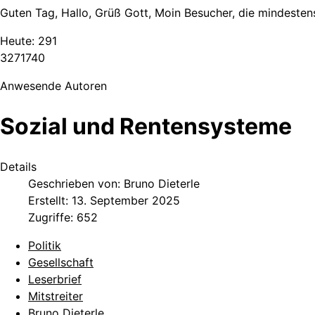
Guten Tag, Hallo, Grüß Gott, Moin Besucher, die mindestens
Heute:
291
3
2
7
1
7
4
0
Anwesende Autoren
Sozial und Rentensysteme
Details
Geschrieben von:
Bruno Dieterle
Erstellt: 13. September 2025
Zugriffe: 652
Politik
Gesellschaft
Leserbrief
Mitstreiter
Bruno Dieterle