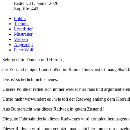
Erstellt: 31. Januar 2026
Zugriffe: 442
Politik
Technik
Leserbrief
Mitstreiter
Viersen
Angezeigt
Peter Wolf
Sehr geehrte Damen und Herren ,
der Zustand einiger Landstraßen im Raum Tönisvorst ist mangelhaft 
Das ist sicherlich nichts neues.
Unsere Politiker reden sich immer wieder hier raus und argumentieren 
Umso mehr verwundert es , wie toll der Radweg entlang dem Krefel
Aus Bürgersicht war dieser Radweg in gutem Zustand !
Die gute Fahrbahndecke dieses Radweges wird komplett herausgenomm
Dieser Radweg wird kaum genutzt , man sieht hier immer nur einzeln