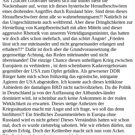
Als 12facher Großvater stellen sich mir immer mehr die
Nackenhaare auf, wenn ich dieses hysterische Heraufbeschwören
eines drohenden Angriffes durch Russland höre. Sind denn dieses
Heraufbeschwörer denn alle so wahrnehmungsarm?! Natürlich ist
das Ungeschütztsein auch weltfremd. Aber diese Dringlichkeiten zur
Herstellung von Kampfbereitschaft mit allen Mitteln und dieser
aggressive Rhetorik von unserem Verteidigungsminister, das hatten
wir doch alles schon mehrfach, und das schürt Ängste! „Frieden
lässt sich nur miteinander und nicht gegeneinander erlangen und
erhalten!!!“ Dafür ist doch aber die Grundvoraussetzung die
gegenseitige Achtung, das Reden miteinander und nicht
übereinander! Die einzige Chance diesen unheiligen Krieg zwischen
Europäern zu verhindern , ist dem scheinbaren Kadavergehorsam
gegenüber der USA zum Opfer gefallen. Als gewesener DDR
Bürger hatte mich schon frühzeitig das egoistische, intrigante
Agieren der USA abgestoßen. Ich konnte auch dieses kritiklose
Anbiedern der damaligen BRD nicht nachvollziehen. Da die Politik
in Deutschland ja von der Auffassung der Altbundes-länder
dominiert wird, ist scheinbar auch keine Ankommen in der realen
Wirklichkeit zu erwarten. Dieses stetige Anheizen der
Kriegssituation macht mir Angst und ich frage, wo soll das denn
hinführen?! Ein friedliches Zusammenleben in Europa ohne
Russland wird es nicht geben! Dieses Verständnis hatten wir schon
mal, doch es wurde zielstrebig sabotiert. Wie wir erleben dürfen, mit
großem Erfolg. Doch der Keiltreiber macht sich nun vom Acker.