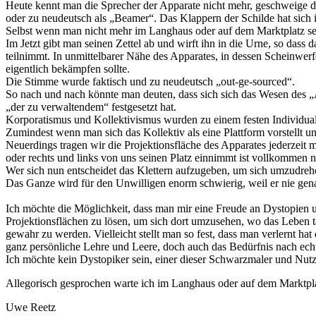
Heute kennt man die Sprecher der Apparate nicht mehr, geschweige den
oder zu neudeutsch als „Beamer“. Das Klappern der Schilde hat sich i
Selbst wenn man nicht mehr im Langhaus oder auf dem Marktplatz se
Im Jetzt gibt man seinen Zettel ab und wirft ihn in die Urne, so da
teilnimmt. In unmittelbarer Nähe des Apparates, in dessen Scheinwerf
eigentlich bekämpfen sollte.
Die Stimme wurde faktisch und zu neudeutsch „out-ge-sourced“.
So nach und nach könnte man deuten, dass sich sich das Wesen des „
„der zu verwaltendem“ festgesetzt hat.
Korporatismus und Kollektivismus wurden zu einem festen Individuali
Zumindest wenn man sich das Kollektiv als eine Plattform vorstellt 
Neuerdings tragen wir die Projektionsfläche des Apparates jederzeit m
oder rechts und links von uns seinen Platz einnimmt ist vollkommen 
Wer sich nun entscheidet das Klettern aufzugeben, um sich umzudrehen
Das Ganze wird für den Unwilligen enorm schwierig, weil er nie genau
Ich möchte die Möglichkeit, dass man mir eine Freude an Dystopien unt
Projektionsflächen zu lösen, um sich dort umzusehen, wo das Leben t
gewahr zu werden. Vielleicht stellt man so fest, dass man verlernt ha
ganz persönliche Lehre und Leere, doch auch das Bedürfnis nach ech
Ich möchte kein Dystopiker sein, einer dieser Schwarzmaler und Nutz
Allegorisch gesprochen warte ich im Langhaus oder auf dem Marktpla
Uwe Reetz