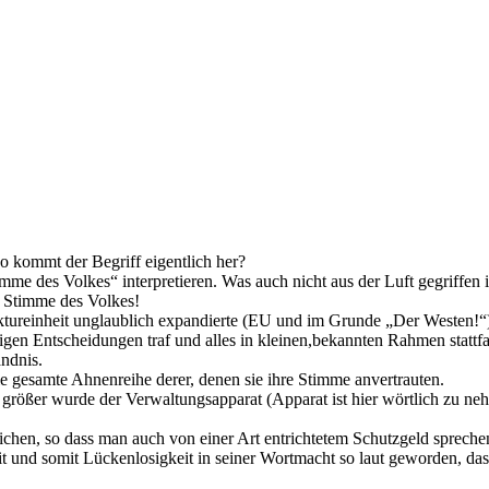
 kommt der Begriff eigentlich her?
mme des Volkes“ interpretieren. Was auch nicht aus der Luft gegriffen 
 Stimme des Volkes!
ruktureinheit unglaublich expandierte (EU und im Grunde „Der Westen!“
chtigen Entscheidungen traf und alles in kleinen,bekannten Rahmen stat
ändnis.
e gesamte Ahnenreihe derer, denen sie ihre Stimme anvertrauten.
o größer wurde der Verwaltungsapparat (Apparat ist hier wörtlich zu n
chen, so dass man auch von einer Art entrichtetem Schutzgeld spreche
t und somit Lückenlosigkeit in seiner Wortmacht so laut geworden, da