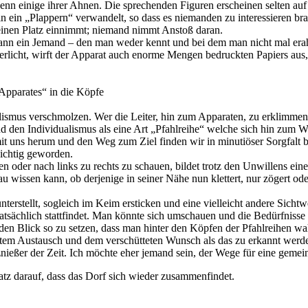
n einige ihrer Ahnen. Die sprechenden Figuren erscheinen selten auf u
n ein „Plappern“ verwandelt, so dass es niemanden zu interessieren bra
inen Platz einnimmt; niemand nimmt Anstoß daran.
ss dann ein Jemand – den man weder kennt und bei dem man nicht mal e
erlicht, wirft der Apparat auch enorme Mengen bedruckten Papiers aus, 
Apparates“ in die Köpfe
smus verschmolzen. Wer die Leiter, hin zum Apparaten, zu erklimmen s
und den Individualismus als eine Art „Pfahlreihe“ welche sich hin zum
it uns herum und den Weg zum Ziel finden wir in minutiöser Sorgfalt be
nichtig geworden.
 oder nach links zu rechts zu schauen, bildet trotz den Unwillens eine 
 wissen kann, ob derjenige in seiner Nähe nun klettert, nur zögert ode
erstellt, sogleich im Keim ersticken und eine vielleicht andere Sichtwe
atsächlich stattfindet. Man könnte sich umschauen und die Bedürfnisse
t den Blick so zu setzen, dass man hinter den Köpfen der Pfahlreihen wa
tem Austausch und dem verschütteten Wunsch als das zu erkannt werde
nießer der Zeit. Ich möchte eher jemand sein, der Wege für eine geme
tz darauf, dass das Dorf sich wieder zusammenfindet.