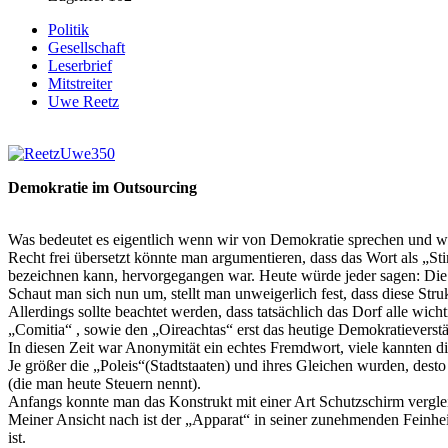
Politik
Gesellschaft
Leserbrief
Mitstreiter
Uwe Reetz
Demokratie im Outsourcing
Was bedeutet es eigentlich wenn wir von Demokratie sprechen und wo
Recht frei übersetzt könnte man argumentieren, dass das Wort als „Sti
bezeichnen kann, hervorgegangen war. Heute würde jeder sagen: Die
Schaut man sich nun um, stellt man unweigerlich fest, dass diese St
Allerdings sollte beachtet werden, dass tatsächlich das Dorf alle wi
„Comitia“ , sowie den „Oireachtas“ erst das heutige Demokratieverst
In diesen Zeit war Anonymität ein echtes Fremdwort, viele kannten di
Je größer die „Poleis“(Stadtstaaten) und ihres Gleichen wurden, dest
(die man heute Steuern nennt).
Anfangs konnte man das Konstrukt mit einer Art Schutzschirm verglei
Meiner Ansicht nach ist der „Apparat“ in seiner zunehmenden Feinhei
ist.