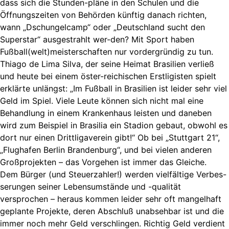
dass sich die Stunden-pläne in den Schulen und die
Öffnungszeiten von Behörden künftig danach richten,
wann „Dschungelcamp“ oder „Deutschland sucht den
Superstar“ ausgestrahlt wer-den? Mit Sport haben
Fußball(welt)meisterschaften nur vordergründig zu tun.
Thiago de Lima Silva, der seine Heimat Brasilien verließ
und heute bei einem öster-reichischen Erstligisten spielt
erklärte unlängst: „Im Fußball in Brasilien ist leider sehr viel
Geld im Spiel. Viele Leute können sich nicht mal eine
Behandlung in einem Krankenhaus leisten und daneben
wird zum Beispiel in Brasilia ein Stadion gebaut, obwohl es
dort nur einen Drittligaverein gibt!“ Ob bei „Stuttgart 21“,
„Flughafen Berlin Brandenburg“, und bei vielen anderen
Großprojekten – das Vorgehen ist immer das Gleiche.
Dem Bürger (und Steuerzahler!) werden vielfältige Verbes-
serungen seiner Lebensumstände und -qualität
versprochen – heraus kommen leider sehr oft mangelhaft
geplante Projekte, deren Abschluß unabsehbar ist und die
immer noch mehr Geld verschlingen. Richtig Geld verdient