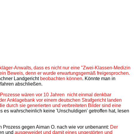
kläger-Anwalts, dass es nicht nur eine "Zwei-Klassen-Medizin
ür ein Beweis, denn er wurde erwartungsgemäß freigesprochen.
nchner Landgericht
beobachten können
. Könnte man in
rfahren abschließen.
de Prozesse wären vor 10 Jahren nicht einmal denkbar
f der Anklagebank vor einem deutschen Strafgericht landen
ie durch sie generierten und verbreiteten Bilder sind eine
s es wahrscheinlich keine 'Unschuldigen' getroffen hat, lesen
en Prozess gegen Aiman O. nach wie vor unbenannt:
Der
ten und
ausgeweidet und damit eines ungestörten und