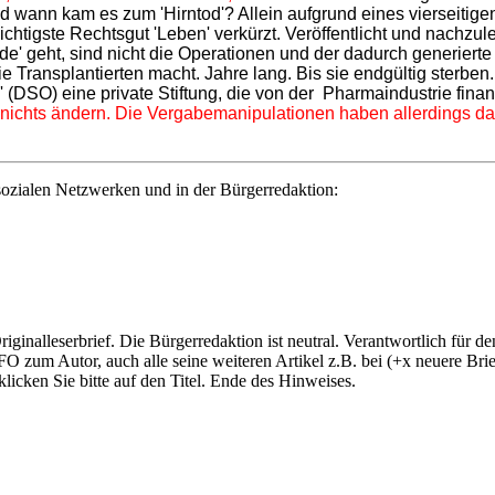
 wann kam es zum 'Hirntod'? Allein aufgrund eines vierseitige
htigste Rechtsgut 'Leben' verkürzt. Veröffentlicht und nachzul
e' geht, sind nicht die Operationen und der dadurch generierte
Transplantierten macht. Jahre lang. Bis sie endgültig sterben.
e' (DSO) eine private Stiftung, die von der Pharmaindustrie fina
nichts ändern. Die Vergabemanipulationen haben allerdings das
ozialen Netzwerken und in der Bürgerredaktion:
Originalleserbrief. Die Bürgerredaktion ist neutral. Verantwortlich für d
O zum Autor, auch alle seine weiteren Artikel z.B. bei (+x neuere Bri
 klicken Sie bitte auf den Titel. Ende des Hinweises.