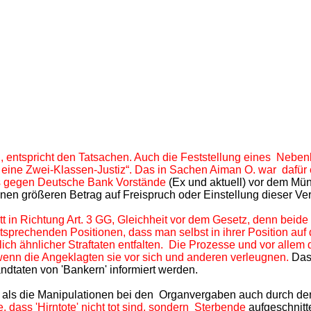
d, entspricht den Tatsachen. Auch die Feststellung eines Neben
uch eine Zwei-Klassen-Justiz“. Das in Sachen Aiman O. war daf
s gegen Deutsche Bank Vorstände
(Ex und aktuell) vor dem Mü
nen größeren Betrag auf Freispruch oder Einstellung dieser Ve
itt in Richtung Art. 3 GG, Gleichheit vor dem Gesetz, denn bei
ntsprechenden Positionen, dass man selbst in ihrer Position au
ch ähnlicher Straftaten entfalten.
Die Prozesse und vor allem d
wenn die Angeklagten sie vor sich und anderen verleugnen.
Das
ndtaten von 'Bankern' informiert werden.
 als die Manipulationen bei den Organvergaben auch durch d
, dass 'Hirntote' nicht tot sind, sondern Sterbende
aufgeschnit