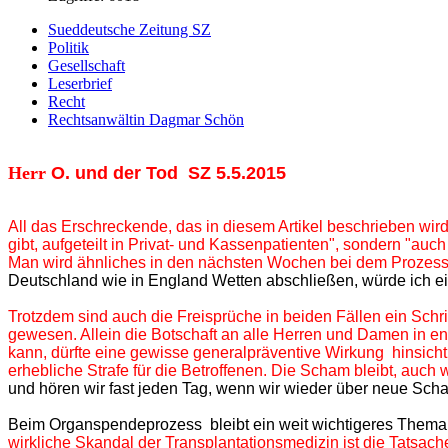
Sueddeutsche Zeitung SZ
Politik
Gesellschaft
Leserbrief
Recht
Rechtsanwältin Dagmar Schön
Herr
O. und der Tod SZ 5.5.2015
All das Erschreckende, das in diesem Artikel beschrieben wir
gibt, aufgeteilt in Privat- und Kassenpatienten", sondern "a
Man wird ähnliches in den nächsten Wochen bei dem Prozes
Deutschland
wie in England
Wetten abschließen, würde ich ei
Trotzdem sind auch die Freisprüche in beiden Fällen ein Schr
gewesen.
Allein die Botschaft an alle Herren und Damen in e
kann, dürfte eine gewisse generalpräventive Wirkung hinsichtli
erhebliche Strafe für die Betroffenen.
Die Scham bleibt, auch 
und hören wir fast jeden Tag, wenn wir wieder über neue Scha
Beim Organspendeprozess bleibt ein weit wichtigeres Thema
wirkliche Skandal der Transplantationsmedizin ist die Tatsache