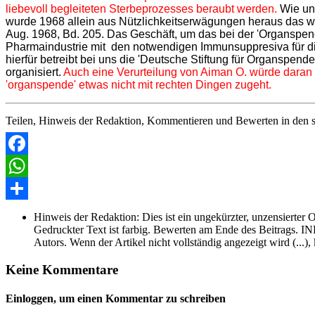
liebevoll begleiteten Sterbeprozesses beraubt werden.
Wie und
wurde 1968 allein aus Nützlichkeitserwägungen heraus das wic
Aug. 1968, Bd. 205. Das Geschäft, um das bei der 'Organspend
Pharmaindustrie mit den notwendigen Immunsuppresiva für die 
hierfür betreibt bei uns die 'Deutsche Stiftung für Organspend
organisiert.
Auch eine Verurteilung von Aiman O. würde daran 
'organspende' etwas nicht mit rechten Dingen zugeht.
Teilen, Hinweis der Redaktion, Kommentieren und Bewerten in den s
Facebook
WhatsApp
Share
Hinweis der Redaktion:
Dies ist ein ungekürzter, unzensierter 
Gedruckter Text ist farbig. Bewerten am Ende des Beitrags. INF
Autors. Wenn der Artikel nicht vollständig angezeigt wird (...),
Keine Kommentare
Einloggen, um einen Kommentar zu schreiben