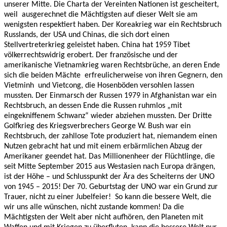
unserer Mitte. Die Charta der Vereinten Nationen ist gescheitert,
weil
ausgerechnet die Mächtigsten auf dieser Welt sie am
wenigsten respektiert haben. Der Koreakrieg war ein Rechtsbruch
Russlands, der USA und Chinas, die sich dort einen
Stellvertreterkrieg geleistet haben. China hat 1959 Tibet
völkerrechtswidrig erobert. Der französische und der
amerikanische Vietnamkrieg waren Rechtsbrüche, an deren Ende
sich die beiden Mächte
erfreulicherweise von ihren Gegnern, den
Vietminh
und Vietcong, die Hosenböden versohlen lassen
mussten. Der Einmarsch der Russen 1979 in Afghanistan war ein
Rechtsbruch, an dessen Ende die Russen ruhmlos „mit
eingekniffenem Schwanz“ wieder abziehen mussten. Der Dritte
Golfkrieg des Kriegsverbrechers George W. Bush war ein
Rechtsbruch, der zahllose Tote produziert hat, niemandem einen
Nutzen gebracht hat und mit einem erbärmlichen Abzug der
Amerikaner geendet hat. Das Millionenheer der Flüchtlinge, die
seit Mitte September 2015 aus Westasien nach Europa drängen,
ist der Höhe – und Schlusspunkt der Ära des Scheiterns der UNO
von 1945 – 2015! Der 70. Geburtstag der UNO war ein Grund zur
Trauer, nicht zu einer Jubelfeier!
So kann die bessere Welt, die
wir uns alle wünschen, nicht zustande kommen! Da die
Mächtigsten der Welt aber nicht aufhören, den Planeten mit