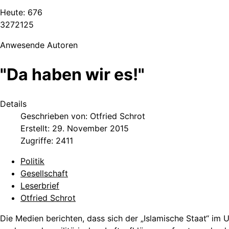
Heute:
676
3
2
7
2
1
2
5
Anwesende Autoren
"Da haben wir es!"
Details
Geschrieben von:
Otfried Schrot
Erstellt: 29. November 2015
Zugriffe: 2411
Politik
Gesellschaft
Leserbrief
Otfried Schrot
Die Medien berichten, dass sich der „Islamische Staat“ im