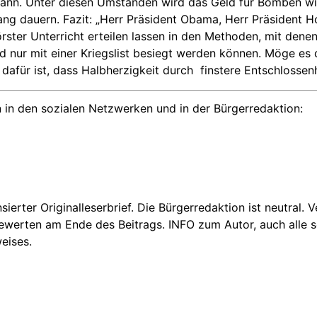
 kann. Unter diesen Umständen wird das Geld für Bomben wi
ang dauern. Fazit: „Herr Präsident Obama, Herr Präsident H
örster Unterricht erteilen lassen in den Methoden, mit den
ird nur mit einer Kriegslist besiegt werden können. Möge e
dafür ist, dass Halbherzigkeit durch
finstere Entschlossenh
 in den sozialen Netzwerken und in der Bürgerredaktion:
nsierter Originalleserbrief. Die Bürgerredaktion ist neutral.
Bewerten am Ende des Beitrags. INFO zum Autor, auch alle se
eises.