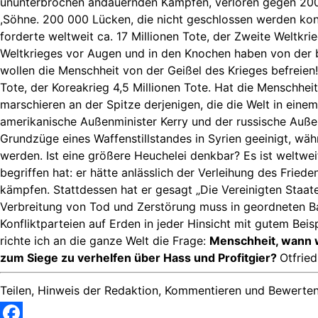
ununterbrochen andauernden Kämpfen, verloren gegen 200.0
,Söhne. 200 000 Lücken, die nicht geschlossen werden ko
forderte weltweit ca. 17 Millionen Tote, der Zweite Weltkr
Weltkrieges vor Augen und in den Knochen haben von der b
wollen die Menschheit von der Geißel des Krieges befreien
Tote, der Koreakrieg 4,5 Millionen Tote. Hat die Menschhei
marschieren an der Spitze derjenigen, die die Welt in ein
amerikanische Außenminister Kerry und der russische Auße
Grundzüge eines Waffenstillstandes in Syrien geeinigt, währ
werden. Ist eine größere Heuchelei denkbar? Es ist weltwe
begriffen hat: er hätte anlässlich der Verleihung des Frie
kämpfen. Stattdessen hat er gesagt „Die Vereinigten Staa
Verbreitung von Tod und Zerstörung muss in geordneten Ba
Konfliktparteien auf Erden in jeder Hinsicht mit gutem Bei
richte ich an die ganze Welt die Frage:
Menschheit, wann w
zum Siege zu verhelfen über Hass und Profitgier?
Otfried
Teilen, Hinweis der Redaktion, Kommentieren und Bewerten