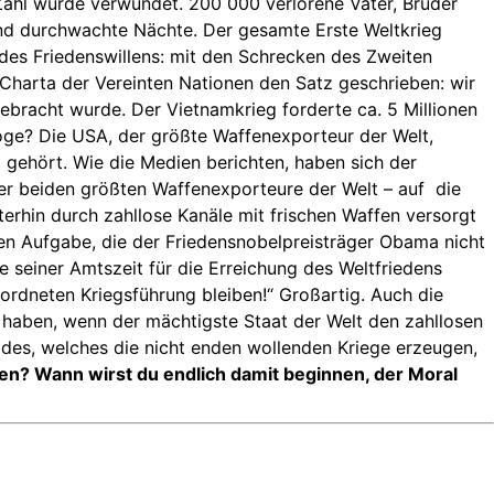
Zahl wurde verwundet. 200 000 verlorene Väter, Brüder
und durchwachte Nächte. Der gesamte Erste Weltkrieg
n des Friedenswillens: mit den Schrecken des Zweiten
Charta der Vereinten Nationen den Satz geschrieben: wir
gebracht wurde. Der Vietnamkrieg forderte ca. 5 Millionen
Droge? Die USA, der größte Waffenexporteur der Welt,
 gehört. Wie die Medien berichten, haben sich der
er beiden größten Waffenexporteure der Welt – auf die
iterhin durch zahllose Kanäle mit frischen Waffen versorgt
ßen Aufgabe, die der Friedensnobelpreisträger Obama nicht
e seiner Amtszeit für die Erreichung des Weltfriedens
ordneten Kriegsführung bleiben!“ Großartig. Auch die
 haben, wenn der mächtigste Staat der Welt den zahllosen
eides, welches die nicht enden wollenden Kriege erzeugen,
ben? Wann wirst du endlich damit beginnen, der Moral