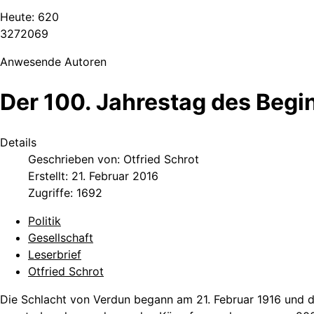
Heute:
620
3
2
7
2
0
6
9
Anwesende Autoren
Der 100. Jahrestag des Begi
Details
Geschrieben von:
Otfried Schrot
Erstellt: 21. Februar 2016
Zugriffe: 1692
Politik
Gesellschaft
Leserbrief
Otfried Schrot
Die Schlacht von Verdun begann am 21. Februar 1916 und da