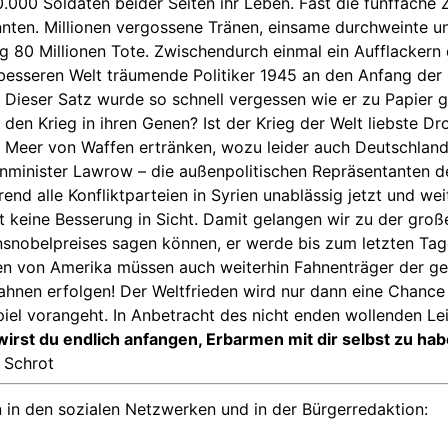
00 Soldaten beider Seiten ihr Leben. Fast die fünffache 
nnten. Millionen vergossene Tränen, einsame durchweinte 
ieg 80 Millionen Tote. Zwischendurch einmal ein Aufflacker
esseren Welt träumende Politiker 1945 an den Anfang der 
! Dieser Satz wurde so schnell vergessen wie er zu Papier 
t den Krieg in ihren Genen? Ist der Krieg der Welt liebste 
em Meer von Waffen ertränken, wozu leider auch Deutschland
nminister Lawrow – die außenpolitischen Repräsentanten d
end alle Konfliktparteien in Syrien unablässig jetzt und we
it keine Besserung in Sicht. Damit gelangen wir zu der gro
densnobelpreises sagen können, er werde bis zum letzten Tag
ten von Amerika müssen auch weiterhin Fahnenträger der ge
hnen erfolgen! Der Weltfrieden wird nur dann eine Chance
spiel vorangeht. In Anbetracht des nicht enden wollenden L
irst du endlich anfangen, Erbarmen mit dir selbst zu ha
 Schrot
 in den sozialen Netzwerken und in der Bürgerredaktion: