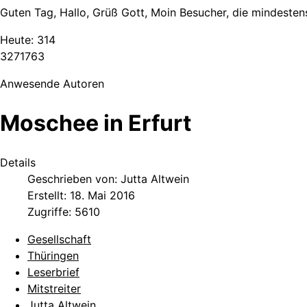
Guten Tag, Hallo, Grüß Gott, Moin Besucher, die mindestens
Heute:
314
3
2
7
1
7
6
3
Anwesende Autoren
Moschee in Erfurt
Details
Geschrieben von:
Jutta Altwein
Erstellt: 18. Mai 2016
Zugriffe: 5610
Gesellschaft
Thüringen
Leserbrief
Mitstreiter
Jutta Altwein