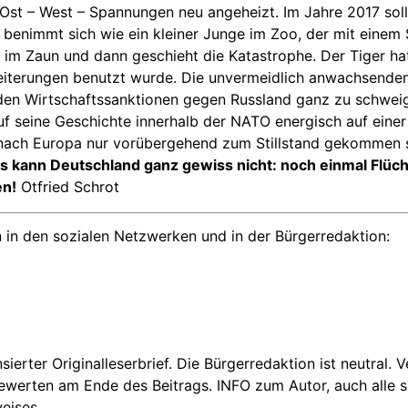
 Ost – West – Spannungen neu angeheizt. Im Jahre 2017 soll
nimmt sich wie ein kleiner Junge im Zoo, der mit einem St
ch im Zaun und dann geschieht die Katastrophe. Der Tiger h
eiterungen benutzt wurde. Die unvermeidlich anwachsende
 den Wirtschaftssanktionen gegen Russland ganz zu schweig
 auf seine Geschichte innerhalb der NATO energisch auf ein
 nach Europa nur vorübergehend zum Stillstand gekommen se
s kann Deutschland ganz gewiss nicht: noch einmal Flüch
en!
Otfried Schrot
 in den sozialen Netzwerken und in der Bürgerredaktion:
nsierter Originalleserbrief. Die Bürgerredaktion ist neutral.
Bewerten am Ende des Beitrags. INFO zum Autor, auch alle se
eises.