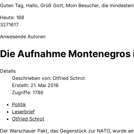
Guten Tag, Hallo, Grüß Gott, Moin Besucher, die mindestens
Heute:
168
3
2
7
1
6
1
7
Anwesende Autoren
Die Aufnahme Montenegros 
Details
Geschrieben von:
Otfried Schrot
Erstellt: 21. Mai 2016
Zugriffe: 1786
Politik
Leserbrief
Otfried Schrot
Der Warschauer Pakt, das Gegenstück zur NATO, wurde am 