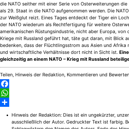
die NATO seither mit einer Serie von Osterweiterungen die
als 29. Staat in die NATO aufgenommen werden. Die NATO be
zur Weißglut reizt. Eines Tages entdeckt der Tiger ein Lo
der NATO wiederum als Rechtfertigung für weitere Osterw
amerikanischen Rüstungsindustrie, nicht aber Europa, von
Kriege mit Russland geführt hat, täte gut daran, mit Blick
bedenken, dass der Flüchtlingsstrom aus Asien und Afrika
und wirtschaftliche Verhältnisse dort nicht in Sicht ist.
Eine
gleichzeitig an einem NATO – Krieg mit Russland beteilig
Teilen, Hinweis der Redaktion, Kommentieren und Bewerten
Facebook
WhatsApp
Share
Hinweis der Redaktion:
Dies ist ein ungekürzter, unze
ausschließlich der Autor. Gedruckter Text ist farbig. 
Schlagwörtern den Namen des Autors. Ende des Hinw