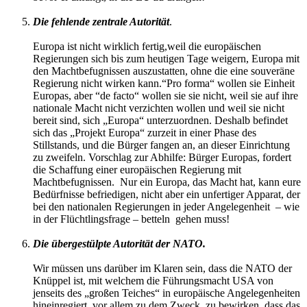
Die fehlende zentrale Autorität
.
Europa ist nicht wirklich fertig,weil die europäischen
Regierungen sich bis zum heutigen Tage weigern, Europa mit
den Machtbefugnissen auszustatten, ohne die eine souveräne
Regierung nicht wirken kann.“Pro forma“ wollen sie Einheit
Europas, aber “de facto“ wollen sie sie nicht, weil sie auf ihre
nationale Macht nicht verzichten wollen und weil sie nicht
bereit sind, sich „Europa“ unterzuordnen. Deshalb befindet
sich das „Projekt Europa“ zurzeit in einer Phase des
Stillstands, und die Bürger fangen an, an dieser Einrichtung
zu zweifeln. Vorschlag zur Abhilfe: Bürger Europas, fordert
die Schaffung einer europäischen Regierung mit
Machtbefugnissen. Nur ein Europa, das Macht hat, kann eure
Bedürfnisse befriedigen, nicht aber ein unfertiger Apparat, der
bei den nationalen Regierungen in jeder Angelegenheit – wie
in der Flüchtlingsfrage – betteln gehen muss!
Die übergestülpte Autorität der NATO.
Wir müssen uns darüber im Klaren sein, dass die NATO der
Knüppel ist, mit welchem die Führungsmacht USA von
jenseits des „großen Teiches“ in europäische Angelegenheiten
hineinregiert, vor allem zu dem Zweck, zu bewirken, dass das