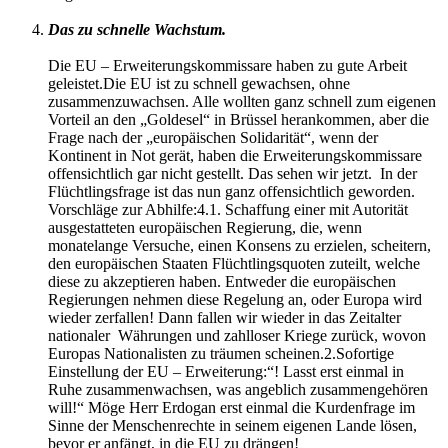
Das zu schnelle Wachstum.
Die EU – Erweiterungskommissare haben zu gute Arbeit
geleistet.Die EU ist zu schnell gewachsen, ohne
zusammenzuwachsen. Alle wollten ganz schnell zum eigenen
Vorteil an den „Goldesel“ in Brüssel herankommen, aber die
Frage nach der „europäischen Solidarität“, wenn der
Kontinent in Not gerät, haben die Erweiterungskommissare
offensichtlich gar nicht gestellt. Das sehen wir jetzt. In der
Flüchtlingsfrage ist das nun ganz offensichtlich geworden.
Vorschläge zur Abhilfe:4.1. Schaffung einer mit Autorität
ausgestatteten europäischen Regierung, die, wenn
monatelange Versuche, einen Konsens zu erzielen, scheitern,
den europäischen Staaten Flüchtlingsquoten zuteilt, welche
diese zu akzeptieren haben. Entweder die europäischen
Regierungen nehmen diese Regelung an, oder Europa wird
wieder zerfallen! Dann fallen wir wieder in das Zeitalter
nationaler Währungen und zahlloser Kriege zurück, wovon
Europas Nationalisten zu träumen scheinen.2.Sofortige
Einstellung der EU – Erweiterung:“! Lasst erst einmal in
Ruhe zusammenwachsen, was angeblich zusammengehören
will!“ Möge Herr Erdogan erst einmal die Kurdenfrage im
Sinne der Menschenrechte in seinem eigenen Lande lösen,
bevor er anfängt, in die EU zu drängen!