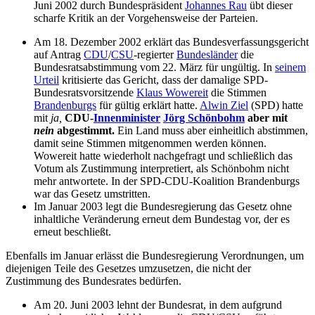
Juni 2002 durch Bundespräsident
Johannes Rau
übt dieser
scharfe Kritik an der Vorgehensweise der Parteien.
Am 18. Dezember 2002 erklärt das Bundesverfassungsgericht
auf Antrag
CDU
/
CSU
-regierter
Bundesländer
die
Bundesratsabstimmung vom 22. März für ungültig. In
seinem
Urteil
kritisierte das Gericht, dass der damalige SPD-
Bundesratsvorsitzende
Klaus Wowereit
die Stimmen
Brandenburgs
für gültig erklärt hatte.
Alwin Ziel
(SPD) hatte
mit
ja,
CDU-
Innenminister
Jörg Schönbohm
aber mit
nein
abgestimmt.
Ein Land muss aber einheitlich abstimmen,
damit seine Stimmen mitgenommen werden können.
Wowereit hatte wiederholt nachgefragt und schließlich das
Votum als Zustimmung interpretiert, als Schönbohm nicht
mehr antwortete. In der SPD-CDU-Koalition Brandenburgs
war das Gesetz umstritten.
Im Januar 2003 legt die Bundesregierung das Gesetz ohne
inhaltliche Veränderung erneut dem Bundestag vor, der es
erneut beschließt.
Ebenfalls im Januar erlässt die Bundesregierung Verordnungen, um
diejenigen Teile des Gesetzes umzusetzen, die nicht der
Zustimmung des Bundesrates bedürfen.
Am 20. Juni 2003 lehnt der Bundesrat, in dem aufgrund