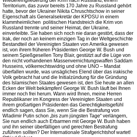
Wiedereingliederung der Krim nach Russland, einem
Territorium, das zuvor bereits 170 Jahre zu Russland gehört
hatte, bevor der Ukrainer Nikita Chruschtschow in seiner
Eigenschaft als Generalsekretär der KPDSU in einem
klammheimlichen
politischen Handstreich die Krim von
Russland trennte und seiner Heimat, der Ukraine,
einverleibte. Sie haben sich noch nie daran gestört, dass der
Irak, der noch an keinem einzigen Tag in der Weltgeschichte
Bestandteil der Vereinigten Staaten von Amerika gewesen
ist, von ihrem früheren Präsidenten George W. Bush und
seinem Spießgesellen Tony Blair, gestützt auf die Lüge von
den
nicht vorhandenen Massenvernichtungswaffen Saddam
Husseins, völkerrechtswidrig und ohne UNO – Mandat
überfallen wurde, was unsägliches Elend über das irakische
Volk gebracht
hat und die Initialzündung für die Gründung
des Islamischen Staates gewesen ist, den Sie heute an allen
Ecken der Welt bekämpfen! George W. Bush läuft bei Ihnen
immer noch frei herum. Wann wird Ihnen, meine Herren
Republikaner im Kongress der Vereinigten Staaten und
ihrem großartigen Präsidenten das Gerechtigkeitsgefühl
endlich sagen, dass Sie, wenn Sie die Bestrafung von
Wladimir Putin schon „bis zum jüngsten Tage“ verlängern,
Sie nun endlich auch Erbarmen mit George W. Bush haben
und ihn
seiner überfälligen und gerechten Bestrafung
zuführen sollten? Der Internationale Strafgerichtshof wartet!