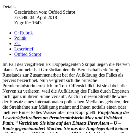
Details
Geschrieben von:
Otfried Schrot
Erstellt: 04. April 2018
Zugriffe: 1643
C: Rubrik
Politik
EU
Leserbrief
Otfried Schrot
Im Fall des vergifteten Ex-Doppelagenten Skripal liegen die Nerven
blank. Nunmehr hat Großbritannien die Bereitschaftserklärung
Russlands zur Zusammenarbeit bei der Aufklärung des Falles als
pervers bezeichnet. Nun vergreift sich die britische
Premierministerin ernstlich im Ton. Offensichtlich ist sie dabei, die
Nerven zu verlieren, weil die Aufklärung des Falles durch Experten
nicht ganz in ihrem Sinne verläuft. Auch in diesem Streitfalle wäre
der Einsatz eines Internationalen politischen Mediators geboten, der
die Streithähne zur Mäßigung mahnt und ihnen notfalls einen oder
mehrere Eimer kaltes Wasser über den Kopf gießt.
Empfehlung des
Leserbriefschreibers an Premierministerin May und Präsident
Putin: "Verzichten Sie bitte auf den Einsatz Ihrer Atom – U –
Boote gegeneinander! Machen Sie aus der Angelegenheit keinen