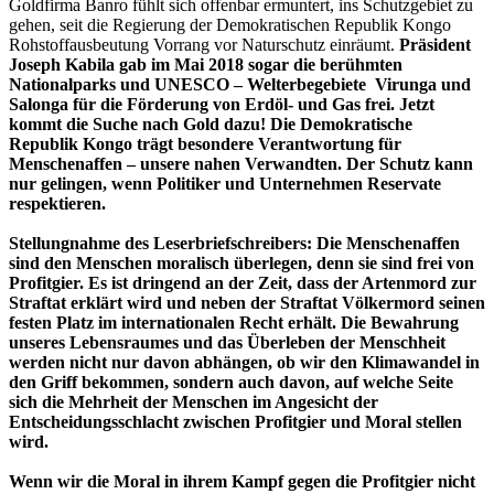
Goldfirma Banro fühlt sich offenbar ermuntert, ins Schutzgebiet zu
gehen, seit die Regierung der Demokratischen Republik Kongo
Rohstoffausbeutung Vorrang vor Naturschutz einräumt.
Präsident
Joseph Kabila gab im Mai 2018 sogar die berühmten
Nationalparks und UNESCO – Welterbegebiete Virunga und
Salonga für die Förderung von Erdöl- und Gas frei. Jetzt
kommt die Suche nach Gold dazu!
Die Demokratische
Republik Kongo trägt besondere Verantwortung für
Menschenaffen – unsere nahen Verwandten. Der Schutz kann
nur gelingen, wenn Politiker und Unternehmen Reservate
respektieren.
Stellungnahme des Leserbriefschreibers: Die Menschenaffen
sind den Menschen moralisch überlegen, denn sie sind frei von
Profitgier.
Es ist dringend an der Zeit, dass der Artenmord zur
Straftat erklärt wird und neben der Straftat Völkermord seinen
festen Platz im internationalen Recht erhält.
Die Bewahrung
unseres Lebensraumes und das Überleben der Menschheit
werden nicht nur davon abhängen, ob wir den Klimawandel in
den Griff bekommen, sondern auch davon, auf welche Seite
sich die Mehrheit der Menschen im Angesicht der
Entscheidungsschlacht zwischen Profitgier und Moral stellen
wird.
Wenn wir die Moral in ihrem Kampf gegen die Profitgier nicht