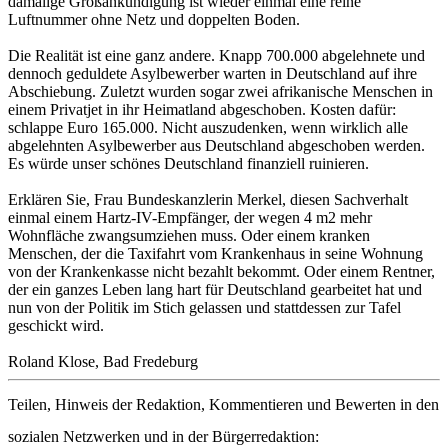
damalige Großankündigung ist wieder einmal eine reine
Luftnummer ohne Netz und doppelten Boden.
Die Realität ist eine ganz andere. Knapp 700.000 abgelehnete und
dennoch geduldete Asylbewerber warten in Deutschland auf ihre
Abschiebung. Zuletzt wurden sogar zwei afrikanische Menschen in
einem Privatjet in ihr Heimatland abgeschoben. Kosten dafür:
schlappe Euro 165.000. Nicht auszudenken, wenn wirklich alle
abgelehnten Asylbewerber aus Deutschland abgeschoben werden.
Es würde unser schönes Deutschland finanziell ruinieren.
Erklären Sie, Frau Bundeskanzlerin Merkel, diesen Sachverhalt
einmal einem Hartz-IV-Empfänger, der wegen 4 m2 mehr
Wohnfläche zwangsumziehen muss. Oder einem kranken
Menschen, der die Taxifahrt vom Krankenhaus in seine Wohnung
von der Krankenkasse nicht bezahlt bekommt. Oder einem Rentner,
der ein ganzes Leben lang hart für Deutschland gearbeitet hat und
nun von der Politik im Stich gelassen und stattdessen zur Tafel
geschickt wird.
Roland Klose, Bad Fredeburg
Teilen, Hinweis der Redaktion, Kommentieren und Bewerten in den
sozialen Netzwerken und in der Bürgerredaktion: