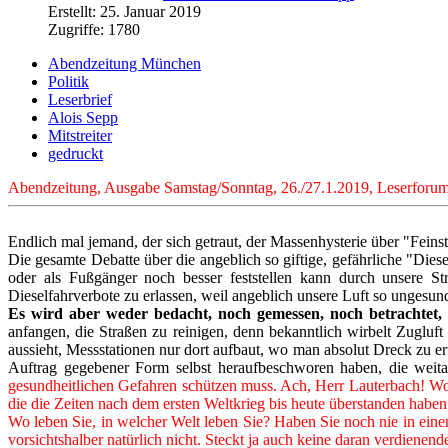
Erstellt: 25. Januar 2019
Zugriffe: 1780
Abendzeitung München
Politik
Leserbrief
Alois Sepp
Mitstreiter
gedruckt
Abendzeitung, Ausgabe Samstag/Sonntag, 26./27.1.2019, Leserforum, 
Endlich mal jemand, der sich getraut, der Massenhysterie über "Feins
Die gesamte Debatte über die angeblich so giftige, gefährliche "Di
oder als Fußgänger noch besser feststellen kann durch unsere S
Dieselfahrverbote zu erlassen, weil angeblich unsere Luft so ungesund
Es wird aber weder bedacht, noch gemessen, noch betrachtet, 
anfangen, die Straßen zu reinigen, denn bekanntlich wirbelt Zugluf
aussieht, Messstationen nur dort aufbaut, wo man absolut Dreck zu erw
Auftrag gegebener Form selbst heraufbeschworen haben, die weitab
gesundheitlichen Gefahren schützen muss. Ach, Herr Lauterbach! Wol
die die Zeiten nach dem ersten Weltkrieg bis heute überstanden haben
Wo leben Sie, in welcher Welt leben Sie? Haben Sie noch nie in ein
vorsichtshalber natürlich nicht. Steckt ja auch keine daran verdienen