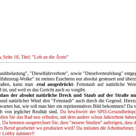
Seite 18, Titel: "Lob an die Ärzte"
taubbelastung", "Dieselfahrverbote", sowie "Dieselverteufelung" entge
eselfahrzeug-Wolke" ist meines Erachtens nur absolut gesteuert und üb
traßen, kann man -
real ausgedrückt
- Feinstaub auf natürliche We
 ist, und weil es das Gericht auch so vorgibt.
dass der absolut natürliche Dreck und Staub auf der Straße nu
t und natürlicher Wind den "Feinstaub" auch durch die Gegend. Hierzu
arten hat, wie soll man hier ein repräsentatives Bild bekommen? Da vers
 von jeglicher Realität sind.
Da beschwört der SPD-Gesundheitspol
len Sie das Rad neu erfinden, mit dem andere schon Jahrzehnte fahren
. Da betonen ausgerechnet Sie, dass "neuere Studien" aufzeigen, dass d
em Beruf gearbeitet wo produziert wird? Da müssten die Arbeitnehmer, 
de Lobby dahinter!!