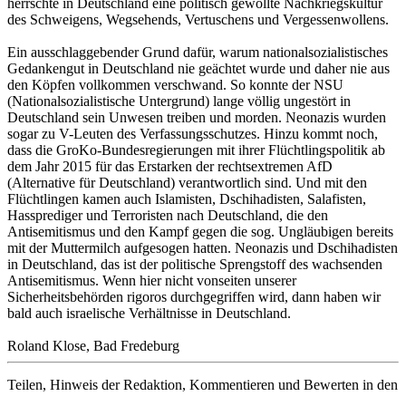
herrschte in Deutschland eine politisch gewollte Nachkriegskultur
des Schweigens, Wegsehends, Vertuschens und Vergessenwollens.
Ein ausschlaggebender Grund dafür, warum nationalsozialistisches
Gedankengut in Deutschland nie geächtet wurde und daher nie aus
den Köpfen vollkommen verschwand. So konnte der NSU
(Nationalsozialistische Untergrund) lange völlig ungestört in
Deutschland sein Unwesen treiben und morden. Neonazis wurden
sogar zu V-Leuten des Verfassungsschutzes. Hinzu kommt noch,
dass die GroKo-Bundesregierungen mit ihrer Flüchtlingspolitik ab
dem Jahr 2015 für das Erstarken der rechtsextremen AfD
(Alternative für Deutschland) verantwortlich sind. Und mit den
Flüchtlingen kamen auch Islamisten, Dschihadisten, Salafisten,
Hassprediger und Terroristen nach Deutschland, die den
Antisemitismus und den Kampf gegen die sog. Ungläubigen bereits
mit der Muttermilch aufgesogen hatten. Neonazis und Dschihadisten
in Deutschland, das ist der politische Sprengstoff des wachsenden
Antisemitismus. Wenn hier nicht vonseiten unserer
Sicherheitsbehörden rigoros durchgegriffen wird, dann haben wir
bald auch israelische Verhältnisse in Deutschland.
Roland Klose, Bad Fredeburg
Teilen, Hinweis der Redaktion, Kommentieren und Bewerten in den