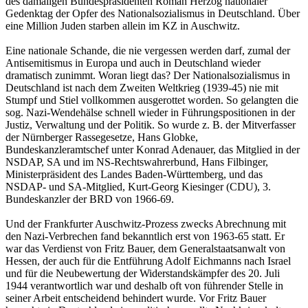
des damaligen Bundespräsidenten Roman Herzog nationaler
Gedenktag der Opfer des Nationalsozialismus in Deutschland. Über
eine Million Juden starben allein im KZ in Auschwitz.
Eine nationale Schande, die nie vergessen werden darf, zumal der
Antisemitismus in Europa und auch in Deutschland wieder
dramatisch zunimmt. Woran liegt das? Der Nationalsozialismus in
Deutschland ist nach dem Zweiten Weltkrieg (1939-45) nie mit
Stumpf und Stiel vollkommen ausgerottet worden. So gelangten die
sog. Nazi-Wendehälse schnell wieder in Führungspositionen in der
Justiz, Verwaltung und der Politik. So wurde z. B. der Mitverfasser
der Nürnberger Rassegesetze, Hans Globke,
Bundeskanzleramtschef unter Konrad Adenauer, das Mitglied in der
NSDAP, SA und im NS-Rechtswahrerbund, Hans Filbinger,
Ministerpräsident des Landes Baden-Württemberg, und das
NSDAP- und SA-Mitglied, Kurt-Georg Kiesinger (CDU), 3.
Bundeskanzler der BRD von 1966-69.
Und der Frankfurter Auschwitz-Prozess zwecks Abrechnung mit
den Nazi-Verbrechen fand bekanntlich erst von 1963-65 statt. Er
war das Verdienst von Fritz Bauer, dem Generalstaatsanwalt von
Hessen, der auch für die Entführung Adolf Eichmanns nach Israel
und für die Neubewertung der Widerstandskämpfer des 20. Juli
1944 verantwortlich war und deshalb oft von führender Stelle in
seiner Arbeit entscheidend behindert wurde. Vor Fritz Bauer