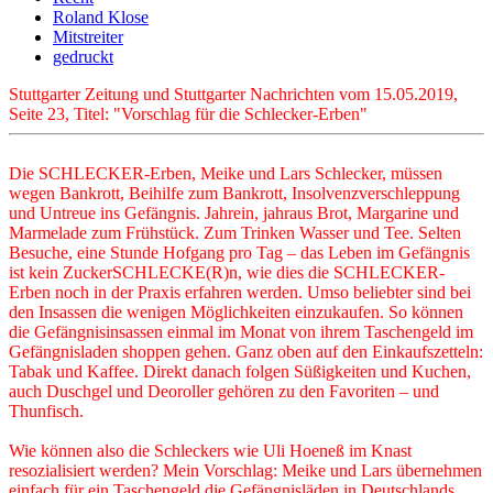
Roland Klose
Mitstreiter
gedruckt
Stuttgarter Zeitung und Stuttgarter Nachrichten vom 15.05.2019,
Seite 23, Titel: "Vorschlag für die Schlecker-Erben"
Die SCHLECKER-Erben, Meike und Lars Schlecker, müssen
wegen Bankrott, Beihilfe zum Bankrott, Insolvenzverschleppung
und Untreue ins Gefängnis. Jahrein, jahraus Brot, Margarine und
Marmelade zum Frühstück. Zum Trinken Wasser und Tee. Selten
Besuche, eine Stunde Hofgang pro Tag – das Leben im Gefängnis
ist kein ZuckerSCHLECKE(R)n, wie dies die SCHLECKER-
Erben noch in der Praxis erfahren werden. Umso beliebter sind bei
den Insassen die wenigen Möglichkeiten einzukaufen. So können
die Gefängnisinsassen einmal im Monat von ihrem Taschengeld im
Gefängnisladen shoppen gehen. Ganz oben auf den Einkaufszetteln:
Tabak und Kaffee. Direkt danach folgen Süßigkeiten und Kuchen,
auch Duschgel und Deoroller gehören zu den Favoriten – und
Thunfisch.
Wie können also die Schleckers wie Uli Hoeneß im Knast
resozialisiert werden? Mein Vorschlag: Meike und Lars übernehmen
einfach für ein Taschengeld die Gefängnisläden in Deutschlands